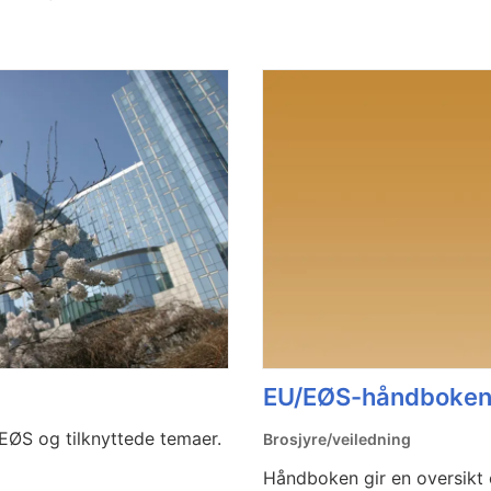
EU/EØS-håndboke
EØS og tilknyttede temaer.
Brosjyre/veiledning
Håndboken gir en oversikt o