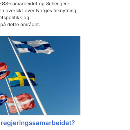
, EØS-samarbeidet og Schengen-
en oversikt over Norges tilknytning
etspolitikk og
 på dette området.
e regjeringssamarbeidet?