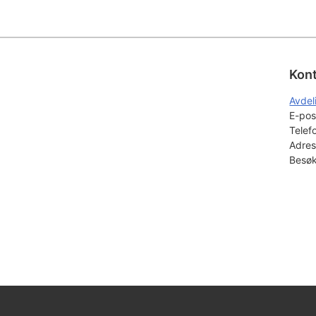
Kon
Avdel
E-pos
Telef
Adres
Besøk