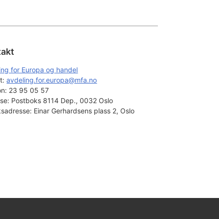
takt
ing for Europa og handel
t: 
avdeling.for.europa@mfa.no
on:
23 95 05 57
se:
Postboks 8114 Dep., 0032 Oslo
sadresse:
Einar Gerhardsens plass 2, Oslo