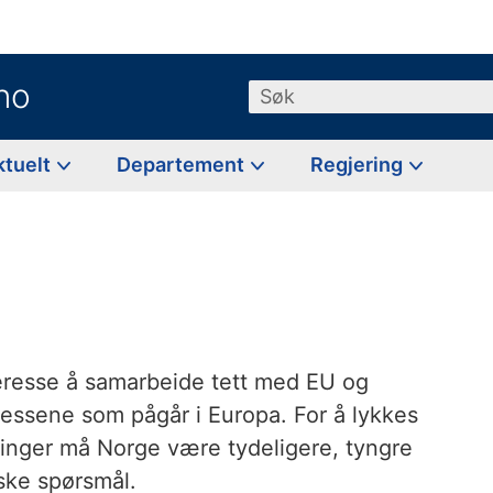
no
Søk
ktuelt
Departement
Regjering
teresse å samarbeide tett med EU og
rosessene som pågår i Europa. For å lykkes
ninger må Norge være tydeligere, tyngre
iske spørsmål.