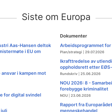
Siste om Europa
Dokumenter
Astri Aas-Hansen deltok
Arbeidsprogrammet for
inistermøte i EU om
Plan/strategi
29.07.2026
Ikrafttredelse av utlend
oppholdsrett etter EØS
e ansvar i kampen mot
Rundskriv
25.06.2026
NOU 2026: 8 - Samarbeid
forebygge kriminalitet
 for digital svindel
NOU
23.06.2026
Rapport fra Europaråde
juli
menneskehandel