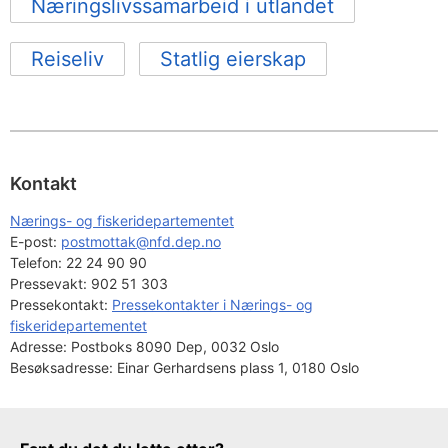
Næringslivssamarbeid i utlandet
Reiseliv
Statlig eierskap
Kontakt
Nærings- og fiskeridepartementet
E-post: 
postmottak@nfd.dep.no
Telefon:
22 24 90 90
Pressevakt:
902 51 303
Pressekontakt:
Pressekontakter i Nærings- og
fiskeridepartementet
Adresse:
Postboks 8090 Dep, 0032 Oslo
Besøksadresse:
Einar Gerhardsens plass 1, 0180 Oslo
Tilbakemeldingsskjema