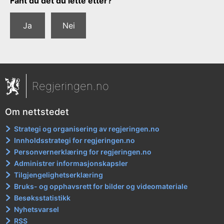
Fant du det du lette etter?
Ja
Nei
Regjeringen.no
Om nettstedet
Strategi og organisering av regjeringen.no
Innholdsstrategi for regjeringen.no
Personvernerklæring for regjeringen.no
Administrer informasjonskapsler
Tilgjengelighetserklæring
Bruks- og opphavsrett for bilder og videomateriale
Besøksstatistikk
Nyhetsvarsel
RSS