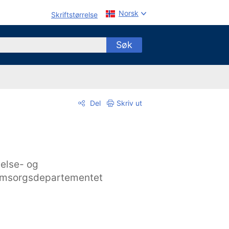
Norsk
Skriftstørrelse
Søk
Del
Skriv ut
else- og
msorgsdepartementet