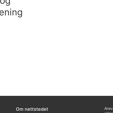
 og
rening
Ansv
Om nettstedet