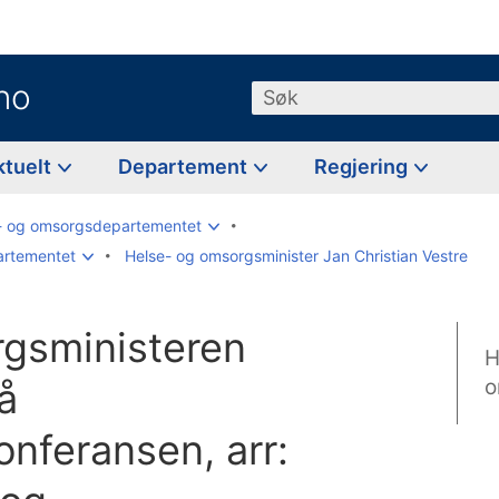
no
Søk
ktuelt
Departement
Regjering
- og omsorgsdepartementet
artementet
Helse- og omsorgsminister Jan Christian Vestre
gsministeren
H
å
o
onferansen, arr: