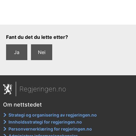
Tilbakemeldingsskjema
Fant du det du lette etter?
Ja
Nei
Regjeringen.no
Om nettstedet
Strategi og organisering av regjeringen.no
Innholdsstrategi for regjeringen.no
Personvernerklæring for regjeringen.no
Administrer informasjonskapsler