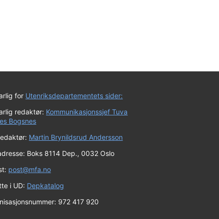
rlig for
Utenriksdepartementets sider:
rlig redaktør:
Kommunikasjonssjef Tuva
es Bogsnes
redaktør:
Martin Brynildsrud Andersson
adresse: Boks 8114 Dep., 0032 Oslo
st:
post@mfa.no
tte i UD:
Depkatalog
nisasjonsnummer: 972 417 920