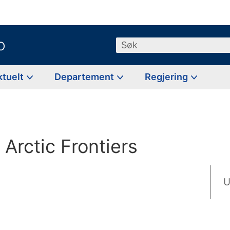
o
Søk
ktuelt
Departement
Regjering
l Arctic Frontiers
U