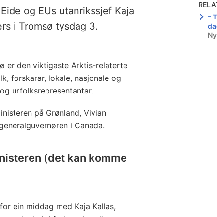
RELA
Eide og EUs utanrikssjef Kaja
– T
ers i Tromsø tysdag 3.
da
Ny
ø er den viktigaste Arktis-relaterte
k, forskarar, lokale, nasjonale og
v og urfolksrepresentantar.
sministeren på Grønland, Vivian
generalguvernøren i Canada.
inisteren (det kan komme
 for ein middag med Kaja Kallas,