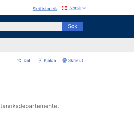
Norsk
Skriftstorleik
Søk
Del
Kjelde
Skriv ut
tanriksdepartementet