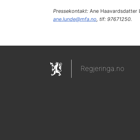
Pressekontakt:
Ane Haavardsdatter
ane.lunde@mfa.no
, tlf: 97671250.
Regjeringa.no