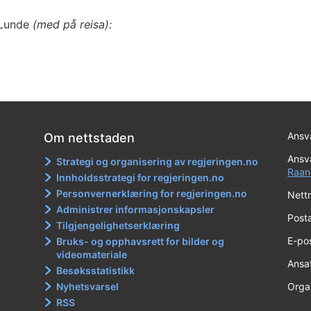
 Lunde
(med på reisa):
Ansva
Om nettstaden
Ansva
Strategi og organisering av regjeringen.no
Raan
Innholdsstrategi for regjeringen.no
Personvernerklæring for regjeringen.no
Nett
Administrer informasjonskapsler
Post
Tilgjengelighetserklæring
E-po
Bruks- og opphavsrett for bilder og
videomateriale
Ansa
Besøksstatistikk
Nyhetsvarsel
Orga
RSS