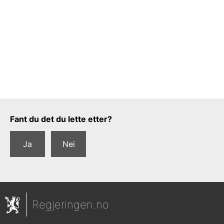
Tilbakemeldingsskjema
Fant du det du lette etter?
Ja
Nei
Regjeringen.no