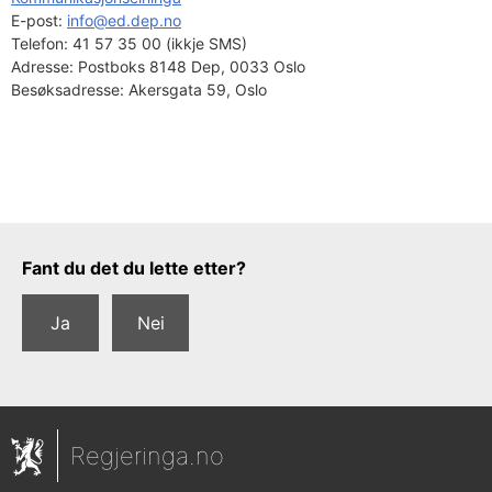
E-post: 
info@ed.dep.no
Telefon:
41 57 35 00 (ikkje SMS)
Adresse:
Postboks 8148 Dep, 0033 Oslo
Besøksadresse:
Akersgata 59, Oslo
Tilbakemeldingsskjema
Fant du det du lette etter?
Ja
Nei
Regjeringa.no