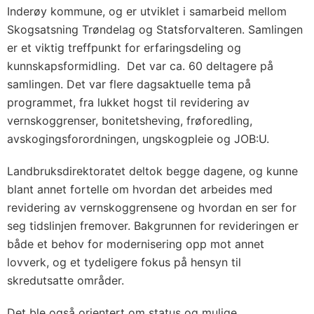
Inderøy kommune, og er utviklet i samarbeid mellom
Skogsatsning Trøndelag og Statsforvalteren. Samlingen
er et viktig treffpunkt for erfaringsdeling og
kunnskapsformidling. Det var ca. 60 deltagere på
samlingen. Det var flere dagsaktuelle tema på
programmet, fra lukket hogst til revidering av
vernskoggrenser, bonitetsheving, frøforedling,
avskogingsforordningen, ungskogpleie og JOB:U.
Landbruksdirektoratet deltok begge dagene, og kunne
blant annet fortelle om hvordan det arbeides med
revidering av vernskoggrensene og hvordan en ser for
seg tidslinjen fremover. Bakgrunnen for revideringen er
både et behov for modernisering opp mot annet
lovverk, og et tydeligere fokus på hensyn til
skredutsatte områder.
Det ble også orientert om status og mulige