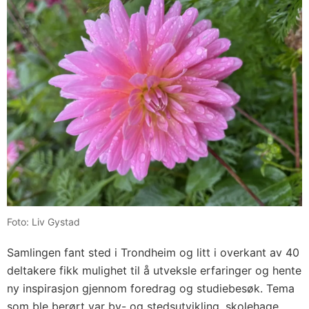
Foto: Liv Gystad
Samlingen fant sted i Trondheim og litt i overkant av 40
deltakere fikk mulighet til å utveksle erfaringer og hente
ny inspirasjon gjennom foredrag og studiebesøk. Tema
som ble berørt var by- og stedsutvikling, skolehage,