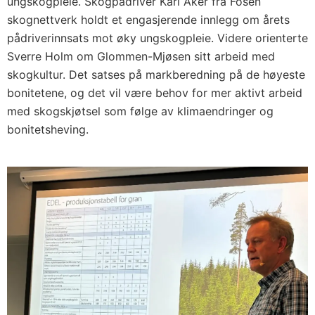
ungskogpleie. Skogpådriver Kari Åker fra Fosen
skognettverk holdt et engasjerende innlegg om årets
pådriverinnsats mot øky ungskogpleie. Videre orienterte
Sverre Holm om Glommen-Mjøsen sitt arbeid med
skogkultur. Det satses på markberedning på de høyeste
bonitetene, og det vil være behov for mer aktivt arbeid
med skogskjøtsel som følge av klimaendringer og
bonitetsheving.