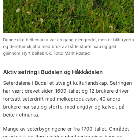
Denne rike beitemarka var en gang gjengrodd, men er blitt rydda
og deretter skjøtta med bruk av både storfe, sau og geit
gjennom styrt beitebruk. Foto: Marit Røstad
Aktiv setring i Budalen og Håkkådalen
Seterdalene i Budal et utvalgt kulturlandskap. Setringen
har vært drevet siden 1600-tallet og 12 brukere driver
fortsatt seterdrift med melkeproduksjon. 40 andre
brukere har sau og storfe, med ungdyr og kalver, på
beite i utmarka.
Mange av seterbygningene er fra 1700-tallet. Området
er artsrikt og flere sjeldne plantearter viser hvor de