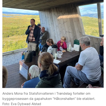
Anders Mona fra Statsforvalteren i Trøndelag forteller om
byggeprosessen da gapahuken “Håkonshallen” ble etablert.
Foto: Eva Dybwad Alstad