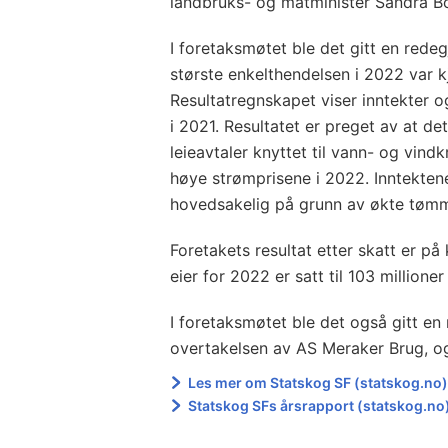
landbruks- og matminister Sandra B
I foretaksmøtet ble det gitt en rede
største enkelthendelsen i 2022 var 
Resultatregnskapet viser inntekter og
i 2021. Resultatet er preget av at de
leieavtaler knyttet til vann- og vind
høye strømprisene i 2022. Inntektene
hovedsakelig på grunn av økte tømm
Foretakets resultat etter skatt er på 
eier for 2022 er satt til 103 millioner
I foretaksmøtet ble det også gitt en 
overtakelsen av AS Meraker Brug, o
Les mer om Statskog SF (statskog.no
Statskog SFs årsrapport (statskog.no