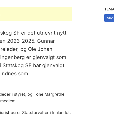
TEM
.
Sko
tskog SF er det utnevnt nytt
oden 2023-2025. Gunnar
yreleder, og Ole Johan
Klingenberg er gjenvalgt som
 Statskog SF har gjenvalgt
Sundnes som
leder i styret, og Tone Margrethe
remedlem.
urist og er Statsforvalter i Innlandet.