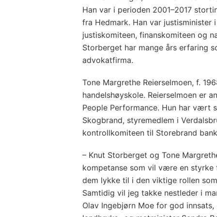
Han var i perioden 2001–2017 storti
fra Hedmark. Han var justisminister i
justiskomiteen, finanskomiteen og n
Storberget har mange års erfaring 
advokatfirma.
Tone Margrethe Reierselmoen, f. 196
handelshøyskole. Reierselmoen er a
People Performance. Hun har vært st
Skogbrand, styremedlem i Verdalsbr
kontrollkomiteen til Storebrand bank 
– Knut Storberget og Tone Margreth
kompetanse som vil være en styrke f
dem lykke til i den viktige rollen s
Samtidig vil jeg takke nestleder i m
Olav Ingebjørn Moe for god innsats, i