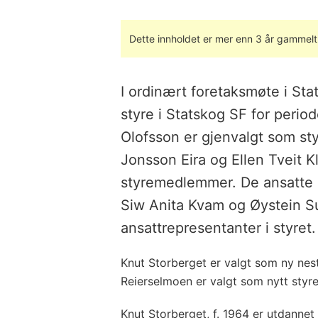
Dette innholdet er mer enn 3 år gammelt
I ordinært foretaksmøte i Sta
styre i Statskog SF for peri
Olofsson er gjenvalgt som st
Jonsson Eira og Ellen Tveit 
styremedlemmer. De ansatte i
Siw Anita Kvam og Øystein 
ansattrepresentanter i styret.
Knut Storberget er valgt som ny nest
Reierselmoen er valgt som nytt sty
Knut Storberget, f. 1964 er utdannet j