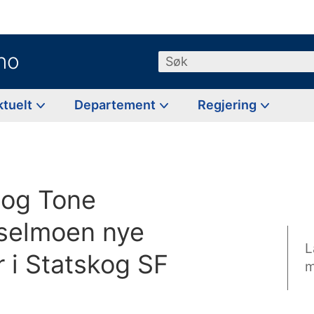
no
Søk
ktuelt
Departement
Regjering
 og Tone
rselmoen nye
L
i Statskog SF
m