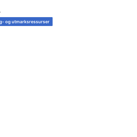
A
g- og utmarksressurser