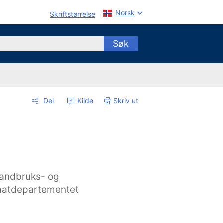
Norsk
Skriftstørrelse
Søk
Del
Kilde
Skriv ut
andbruks- og
atdepartementet