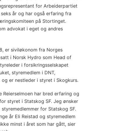
ngsrepresentant for Arbeiderpartiet
 seks år og har også erfaring fra
æringskomiteen på Stortinget.
som advokat i eget og andres
8, er siviløkonom fra Norges
nsatt i Norsk Hydro som Head of
yreleder i forsikringsselskapet
uket, styremedlem i DNT,
og er nestleder i styret i Skogkurs.
e Reierselmoen har bred erfaring og
or styret i Statskog SF. Jeg ønsker
om styremedlemmer for Statskog SF.
ange år Eli Reistad og styremedlem
kke minst i året som har gått, sier