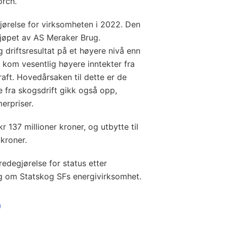
orch.
gjørelse for virksomheten i 2022. Den
kjøpet av AS Meraker Brug.
 driftsresultat på et høyere nivå enn
t kom vesentlig høyere inntekter fra
kraft. Hovedårsaken til dette er de
 fra skogsdrift gikk også opp,
erpriser.
kr 137 millioner kroner, og utbytte til
 kroner.
redegjørelse for status etter
g om Statskog SFs energivirksomhet.
)
)