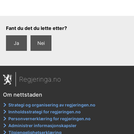
Tilbakemeldingsskjema
Fant du det du lette etter?
Ja
Nei
Regjeringa.no
Om nettstaden
Strategi og organisering av regjeringen.no
Innholdsstrategi for regjeringen.no
Personvernerklæring for regjeringen.no
Administrer informasjonskapsler
Tilgjengelighetserklæring