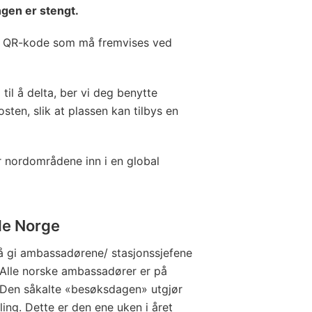
ngen er stengt.
en QR-kode som må fremvises ved
til å delta, ber vi deg benytte
sten, slik at plassen kan tilbys en
 nordområdene inn i en global
le Norge
å gi ambassadørene/ stasjonssjefene
. Alle norske ambassadører er på
 Den såkalte «besøksdagen» utgjør
ling. Dette er den ene uken i året