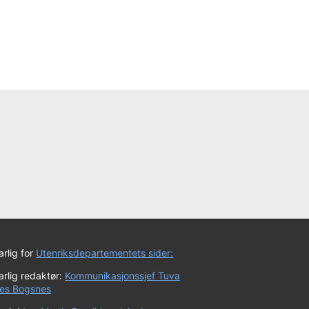
rlig for
Utenriksdepartementets sider:
rlig redaktør:
Kommunikasjonssjef Tuva
es Bogsnes