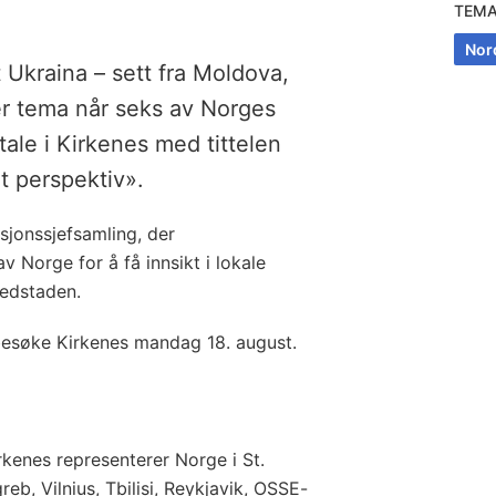
TEM
Nor
Ukraina – sett fra Moldova,
er tema når seks av Norges
ale i Kirkenes med tittelen
lt perspektiv».
sjonssjefsamling, der
 Norge for å få innsikt i lokale
vedstaden.
besøke Kirkenes mandag 18. august.
kenes representerer Norge i St.
b, Vilnius, Tbilisi, Reykjavik, OSSE-