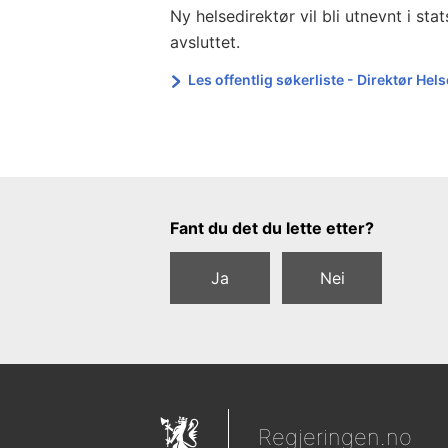
Ny helsedirektør vil bli utnevnt i st
avsluttet.
Les offentlig søkerliste - Direktør Hel
Tilbakemeldingsskjema
Fant du det du lette etter?
Ja
Nei
Regjeringen.no