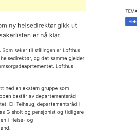
.
TEM
Hel
som ny helsedirektør gikk ut
søkerlisten er nå klar.
 Som søker til stillingen er Lofthus
 helsedirektør, og det samme gjelder
 omsorgsdeaprtementet. Lofthus
satt ned en ekstern gruppe som
uppen består av departementsråd i
et, Eli Telhaug, departementsråd i
Gisholt og pensjonist og tidligere
gen i Helse- og
land.