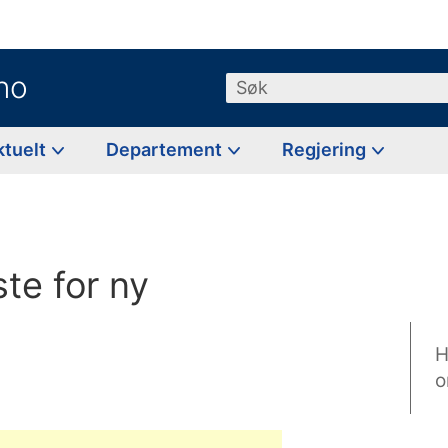
no
Søk
ktuelt
Departement
Regjering
ste for ny
H
o