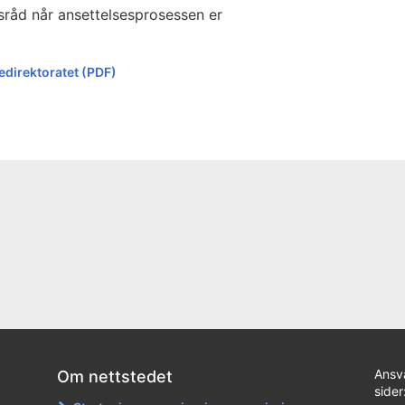
atsråd når ansettelsesprosessen er
sedirektoratet (PDF)
Ansv
Om nettstedet
sider