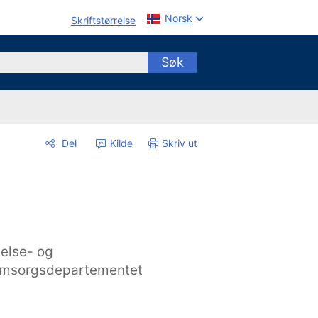
Norsk
Skriftstørrelse
Søk
Del
Kilde
Skriv ut
else- og
msorgsdepartementet