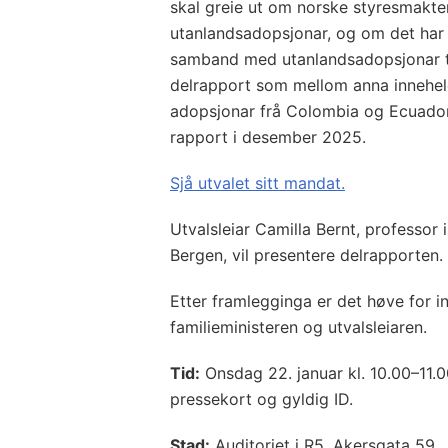
skal greie ut om norske styresmakte
utanlandsadopsjonar, og om det har v
samband med utanlandsadopsjonar til
delrapport som mellom anna innehel
adopsjonar frå Colombia og Ecuador.
rapport i desember 2025.
Sjå utvalet sitt mandat.
Utvalsleiar Camilla Bernt, professor i
Bergen, vil presentere delrapporten.
Etter framlegginga er det høve for i
familieministeren og utvalsleiaren.
Tid:
Onsdag 22. januar kl. 10.00–11.00
pressekort og gyldig ID.
Stad:
Auditoriet i R5, Akersgata 59.