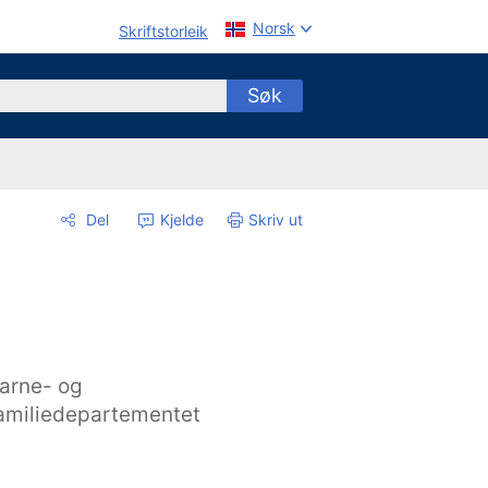
Norsk
Skriftstorleik
Søk
Del
Kjelde
Skriv ut
arne- og
amiliedepartementet