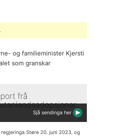
.
e- og familieminister Kjersti
valet som granskar
port frå
r utanlandsadopsjonar
Sjå sendinga her
regjeringa Støre 20. juni 2023, og