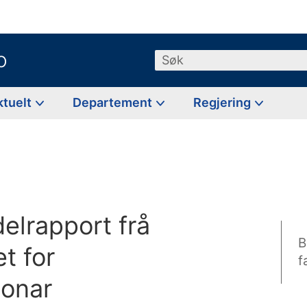
o
Søk
ktuelt
Departement
Regjering
elrapport frå
B
t for
f
jonar