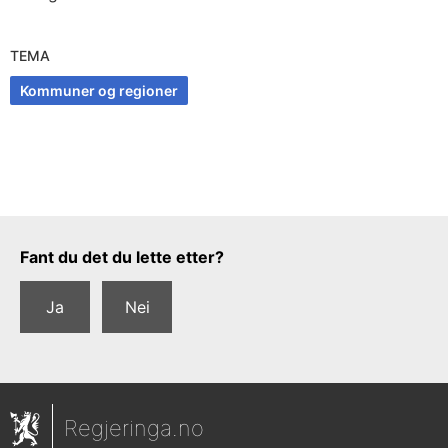
TEMA
Kommuner og regioner
Tilbakemeldingsskjema
Fant du det du lette etter?
Ja
Nei
Regjeringa.no