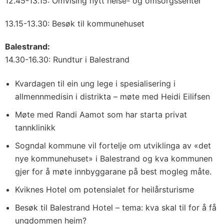
12.45-13.15: Omvising nytt helse- og omsorgssenter
13.15-13.30: Besøk til kommunehuset
Balestrand:
14.30-16.30: Rundtur i Balestrand
Kvardagen til ein ung lege i spesialisering i
allmennmedisin i distrikta – møte med Heidi Eilifsen
Møte med Randi Aamot som har starta privat
tannklinikk
Sogndal kommune vil fortelje om utviklinga av «det
nye kommunehuset» i Balestrand og kva kommunen
gjer for å møte innbyggarane på best mogleg måte.
Kviknes Hotel om potensialet for heilårsturisme
Besøk til Balestrand Hotel – tema: kva skal til for å få
ungdommen heim?