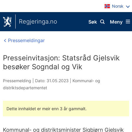
Norsk
Regjeringa.no
Søk
Meny
Pressemeldingar
Presseinvitasjon: Statsråd Gjelsvik
besøker Sogndal og Vik
Pressemelding |
Dato: 31.05.2023
|
Kommunal- og
distriktsdepartementet
Dette innhaldet er meir enn 3 år gammalt.
Kommunal- og distriktsminister Sigbjørn Gjelsvik