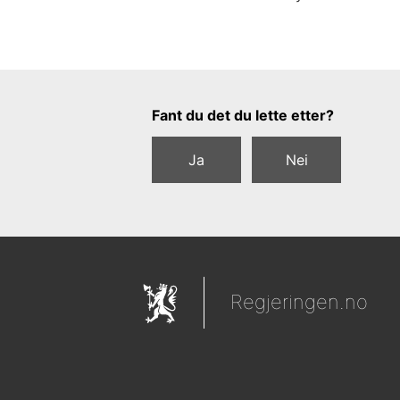
Tilbakemeldingsskjema
Fant du det du lette etter?
Ja
Nei
Regjeringen.no