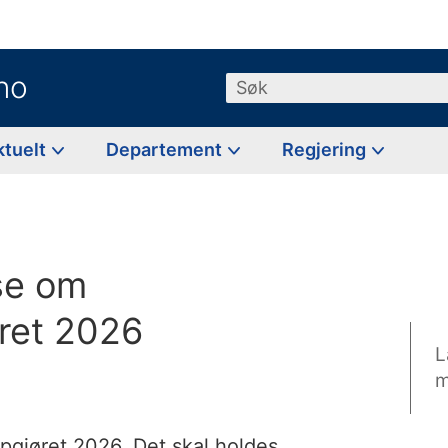
no
Søk
ktuelt
Departement
Regjering
se om
ret 2026
L
m
ppgjøret 2026. Det skal holdes