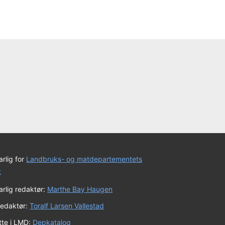
rlig for
Landbruks- og matdepartementets
:
rlig redaktør:
Marthe Bay Haugen
redaktør:
Toralf Larsen Vallestad
tte i LMD:
Depkatalog