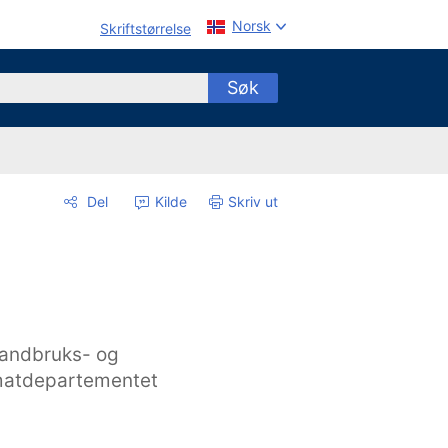
Norsk
Skriftstørrelse
Søk
Del
Kilde
Skriv ut
andbruks- og
atdepartementet