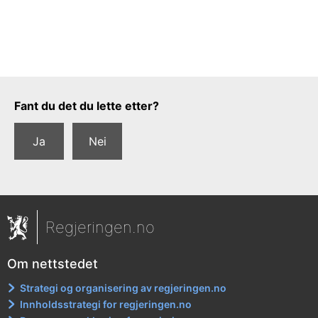
Tilbakemeldingsskjema
Fant du det du lette etter?
Ja
Nei
Regjeringen.no
Om nettstedet
Strategi og organisering av regjeringen.no
Innholdsstrategi for regjeringen.no