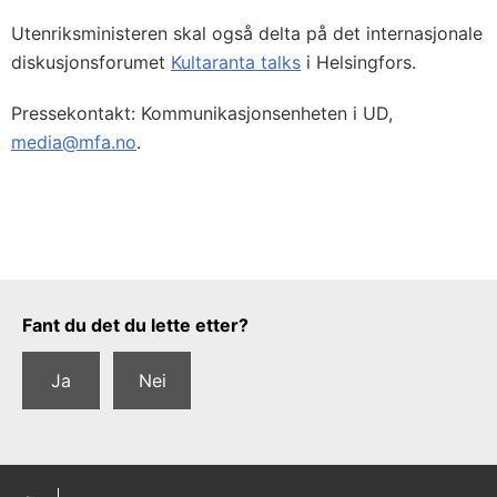
Utenriksministeren skal også delta på det internasjonale
diskusjonsforumet
Kultaranta talks
i Helsingfors.
Pressekontakt: Kommunikasjonsenheten i UD,
media@mfa.no
.
Tilbakemeldingsskjema
Fant du det du lette etter?
Ja
Nei