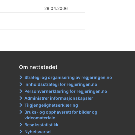
28.04.2006
Om nettstedet
Strategi og organisering av regjeringen.no
Innholdsstrategi for regjeringen.no
Personvernerklæring for regjeringen.no
Administrer informasjonskapsler
Tilgjengelighetserklæring
Bruks- og opphavsrett for bilder og
videomateriale
Besøksstatistikk
Nyhetsvarsel