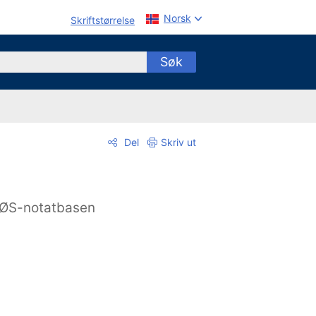
Norsk
Skriftstørrelse
Søk
Del
Skriv ut
ØS-notatbasen