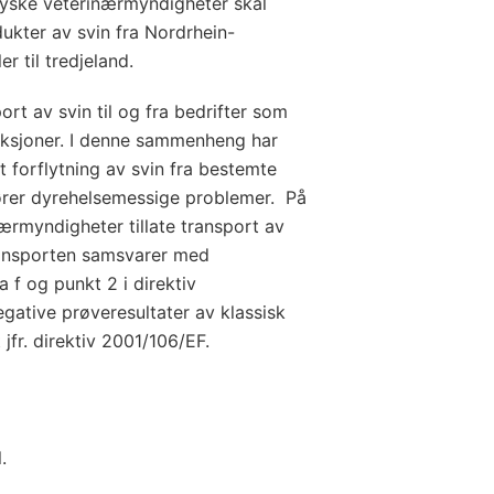
tyske veterinærmyndigheter skal
dukter av svin fra Nordrhein-
r til tredjeland.
rt av svin til og fra bedrifter som
iksjoner. I denne sammenheng har
 forflytning av svin fra bestemte
ører dyrehelsemessige problemer. På
ærmyndigheter tillate transport av
ransporten samsvarer med
ra f og punkt 2 i direktiv
gative prøveresultater av klassisk
jfr. direktiv 2001/106/EF.
.