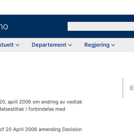
no
Søk
ktuelt
Departement
Regjering
E
0. april 2006 om endring av vedtak
lsestiltak i forbindelse med
f 20 April 2006 amending Decision