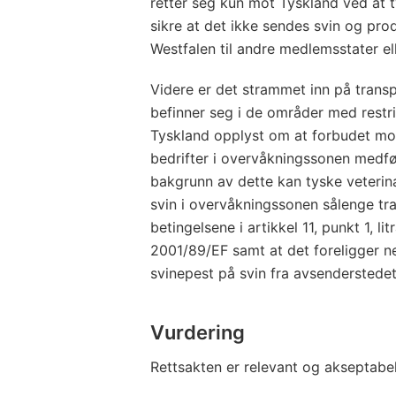
retter seg kun mot Tyskland ved at 
sikre at det ikke sendes svin og pro
Westfalen til andre medlemsstater elle
Videre er det strammet inn på transpo
befinner seg i de områder med restr
Tyskland opplyst om at forbudet mot
bedrifter i overvåkningssonen medf
bakgrunn av dette kan tyske veterin
svin i overvåkningssonen sålenge t
betingelsene i artikkel 11, punkt 1, lit
2001/89/EF samt at det foreligger ne
svinepest på svin fra avsenderstedet 
Vurdering
Rettsakten er relevant og akseptabel