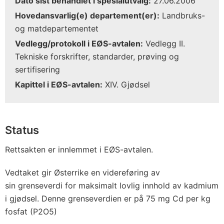
Dato sist behandlet i spesialutvalg:
27.06.2006
Hovedansvarlig(e) departement(er):
Landbruks-
og matdepartementet
Vedlegg/protokoll i EØS-avtalen:
Vedlegg II.
Tekniske forskrifter, standarder, prøving og
sertifisering
Kapittel i EØS-avtalen:
XIV. Gjødsel
Status
Rettsakten er innlemmet i EØS-avtalen.
Vedtaket gir Østerrike en videreføring av
sin grenseverdi for maksimalt lovlig innhold av kadmium
i gjødsel. Denne grenseverdien er på 75 mg Cd per kg
fosfat (P2O5)