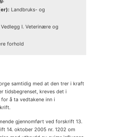
g:
er):
Landbruks- og
Vedlegg I. Veterinære og
ære forhold
rge samtidig med at den trer i kraft
er tidsbegrenset, kreves det i
 for å ta vedtakene inn i
rift.
ende gjennomført ved forskrift 13.
rift 14. oktober 2005 nr. 1202 om