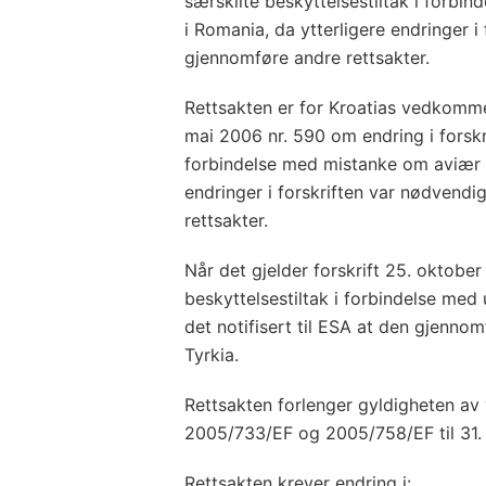
særskilte beskyttelsestiltak i forbi
i Romania, da ytterligere endringer i
gjennomføre andre rettsakter.
Rettsakten er for Kroatias vedkomme
mai 2006 nr. 590 om endring i forskri
forbindelse med mistanke om aviær in
endringer i forskriften var nødvendi
rettsakter.
Når det gjelder forskrift 25. oktobe
beskyttelsestiltak i forbindelse med 
det notifisert til ESA at den gjennom
Tyrkia.
Rettsakten forlenger gyldigheten a
2005/733/EF og 2005/758/EF til 31. 
Rettsakten krever endring i: