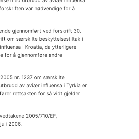
ndelse med utbrudd av aviær influensa
 forskriften var nødvendige for å
nde gjennomført ved forskrift 30.
ft om særskilte beskyttelsestiltak i
fluensa i Kroatia, da ytterligere
ge for å gjennomføre andre
r 2005 nr. 1237 om særskilte
utbrudd av aviær influensa i Tyrkia er
fører rettsakten for så vidt gjelder
v vedtakene 2005/710/EF,
juli 2006.