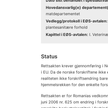
Dato sist behandlet i spesialutval
Hovedansvarlig(e) departement(
matdepartementet
Vedlegg/protokoll i EØS-avtalen:
plantesanitære forhold
Kapittel i EØS-avtalen:
I. Veterin
Status
Rettsakten krever gjennomføring i No
i EU. Da de norske forskriftene ikke 
realiteten ikke forskriftsendring bare
hjemmelsrekken for den enkelte forsk
Rettsakten er for Romanias vedkomm
juni 2006 nr. 625 om endring i forsk