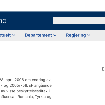
no
Søk
ktuelt
Departement
Regjering
E
8. april 2006 om endring av
EF og 2005/758/EF angående
av visse beskyttelsestiltak i
fluensa i Romania, Tyrkia og