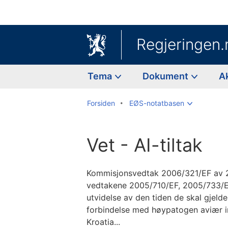
Regjeringen.
Tema
Dokument
A
Forsiden
EØS-notatbasen
Vet - AI-tiltak
Kommisjonsvedtak 2006/321/EF av 2
vedtakene 2005/710/EF, 2005/733/
utvidelse av den tiden de skal gjelde 
forbindelse med høypatogen aviær in
Kroatia...