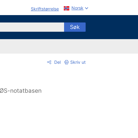
Norsk
Skriftstørrelse
Søk
Del
Skriv ut
ØS-notatbasen