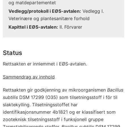
og matdepartementet
Vedlegg/protokoll i EØS-avtalen:
Vedlegg I.
Veterinære og plantesanitære forhold
Kapittel i EØS-avtalen:
II. Fôrvarer
Status
Rettsakten er innlemmet i EØS-avtalen.
Sammendrag av innhold
Rettsakten gir godkjenning av mikroorganismen
Bacillus
subtilis
DSM 17299 (O35) som tilsetningsstoff i fôr til
slaktekylling. Tilsetningsstoffet har
identifikasjonsnummer 4b1821 og er klassifisert som
zooteknisk tilsetningsstoff i funksjonell gruppe
Tarmstabiliserende stoffer.
Bacillus subtilis
DSM 17299