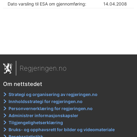
Dato varsling til ESA om gjennomføring:
14.04.2008
Regjeringen.no
Om nettstedet
Strategi og organisering av regjeringen.no
Innholdsstrategi for regjeringen.no
Personvernerklæring for regjeringen.no
Administrer informasjonskapsler
Tilgjengelighetserklæring
Bruks- og opphavsrett for bilder og videomateriale
Besøksstatistikk