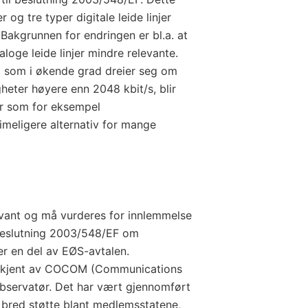
r og tre typer digitale leide linjer
 Bakgrunnen for endringen er bl.a. at
aloge leide linjer mindre relevante.
jer, som i økende grad dreier seg om
heter høyere enn 2048 kbit/s, blir
er som for eksempel
rimeligere alternativ for mange
vant og må vurderes for innlemmelse
 beslutning 2003/548/EF om
 er en del av EØS-avtalen.
godkjent av COCOM (Communications
bservatør. Det har vært gjennomført
t bred støtte blant medlemsstatene,