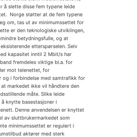
r å slette disse fem typene leide
tet. Norge støtter at de fem typene
 seg om, tas ut av minimumssettet for
ette er den teknologiske utviklingen,
r mindre betydningsfulle, og at
 eksisterende etterspørselen. Selv
ed kapasitet inntil 2 Mbit/s har
band fremdeles viktige bl.a. for
ler mot telenettet, for
 og i forbindelse med samtrafikk for
ier at markedet ikke vil håndtere den
dsstillende måte. Slike leide
 å knytte basestasjoner i
rnenett. Denne anvendelsen er knyttet
del av sluttbrukermarkedet som
te minimumssettet er regulert i
umstilbud aktører med sterk