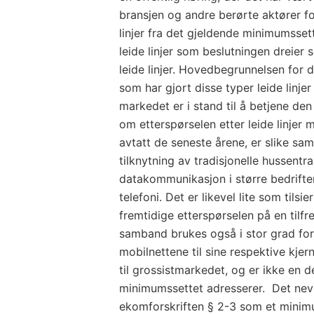
bransjen og andre berørte aktører fo
linjer fra det gjeldende minimumsset
leide linjer som beslutningen dreier
leide linjer. Hovedbegrunnelsen for d
som har gjort disse typer leide linje
markedet er i stand til å betjene den
om etterspørselen etter leide linjer m
avtatt de seneste årene, er slike sam
tilknytning av tradisjonelle hussentra
datakommunikasjon i større bedrifter
telefoni. Det er likevel lite som tils
fremtidige etterspørselen på en tilfre
samband brukes også i stor grad for
mobilnettene til sine respektive kje
til grossistmarkedet, og er ikke en 
minimumssettet adresserer. Det nevn
ekomforskriften § 2-3 som et minim