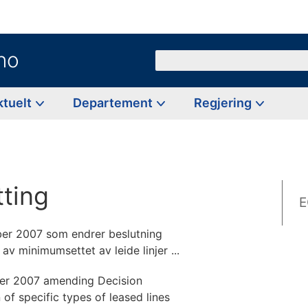
no
Søk
ktuelt
Departement
Regjering
tting
E
er 2007 som endrer beslutning
v minimumsettet av leide linjer ...
er 2007 amending Decision
of specific types of leased lines