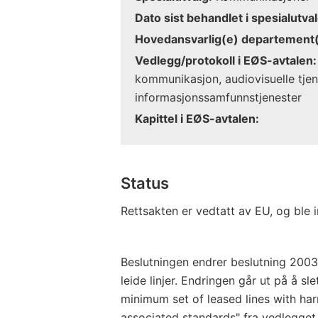
Dato sist behandlet i spesialutval
Hovedansvarlig(e) departement(
Vedlegg/protokoll i EØS-avtalen:
kommunikasjon, audiovisuelle tje
informasjonssamfunnstjenester
Kapittel i EØS-avtalen:
Status
Rettsakten er vedtatt av EU, og ble 
Beslutningen endrer beslutning 200
leide linjer. Endringen går ut på å sle
minimum set of leased lines with ha
associated standards" fra vedlegget