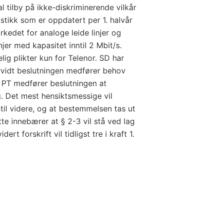
l tilby på ikke-diskriminerende vilkår
tistikk som er oppdatert per 1. halvår
kedet for analoge leide linjer og
njer med kapasitet inntil 2 Mbit/s.
ig plikter kun for Telenor. SD har
vidt beslutningen medfører behov
ge PT medfører beslutningen at
g. Det mest hensiktsmessige vil
ntil videre, og at bestemmelsen tas ut
tte innebærer at § 2-3 vil stå ved lag
dert forskrift vil tidligst tre i kraft 1.