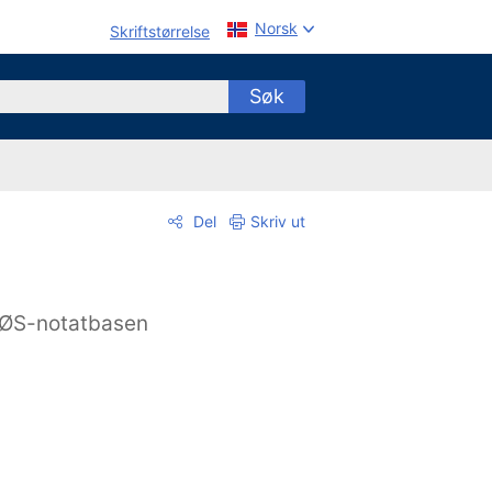
Norsk
Skriftstørrelse
Søk
Del
Skriv ut
ØS-notatbasen