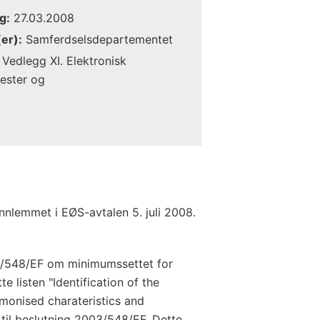
g:
27.03.2008
er):
Samferdselsdepartementet
Vedlegg XI. Elektronisk
nester og
innlemmet i EØS-avtalen 5. juli 2008.
3/548/EF om minimumssettet for
tte listen "Identification of the
rmonised charateristics and
 til beslutning 2003/548/EF. Dette