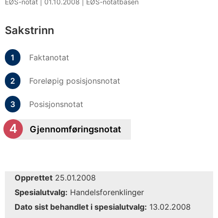
EØS-notat |
01.10.2008
|
EØS-notatbasen
Sakstrinn
Faktanotat
Foreløpig posisjonsnotat
Posisjonsnotat
Gjennomføringsnotat
Opprettet
25.01.2008
Spesialutvalg:
Handelsforenklinger
Dato sist behandlet i spesialutvalg:
13.02.2008