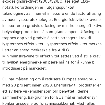
økodesigndirektivet (2005/32/EC) (se eget EØS-
notat). Forordningen er i utgangspunktet
teknologinøytral, men vil innebære en de facto utfasing
av noen lyspæreteknologier. Energieffektivitetskravene
innebærer en gradvis utfasing av mindre energieffektive
belysningsprodukter, så som glødelampen. Utfasingen
trappes opp ved gradvis å sette strengere krav til
lyspærenes effektivitet. Lyspærenes effektivitet merkes
i etter en energimerkeskala fra A til G.
Minimumskravene til effektivitet settes ved å stille krav
til hvilket energimerke en pære må ha for å kunne bli
introdusert på markedet.
EU har målsetting om å redusere Europas energibruk
med 20 prosent innen 2020. Energikrav til produkter er
ett av flere virkemidler som blir benyttet i denne
sammenheng. Bakgrunnen for EUs mål er miljøhensyn,
konkurranseevne og forsyningssikkerhet. Med felles