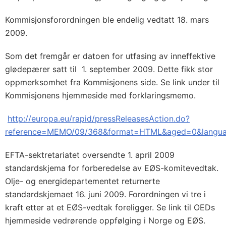
Kommisjonsforordningen ble endelig vedtatt 18. mars
2009.
Som det fremgår er datoen for utfasing av inneffektive
glødepærer satt til 1. september 2009. Dette fikk stor
oppmerksomhet fra Kommisjonens side. Se link under til
Kommisjonens hjemmeside med forklaringsmemo.
http://europa.eu/rapid/pressReleasesAction.do?
reference=MEMO/09/368&format=HTML&aged=0&langu
EFTA-sektretariatet oversendte 1. april 2009
standardskjema for forberedelse av EØS-komitevedtak.
Olje- og energidepartementet returnerte
standardskjemaet 16. juni 2009. Forordningen vi tre i
kraft etter at et EØS-vedtak foreligger. Se link til OEDs
hjemmeside vedrørende oppfølging i Norge og EØS.