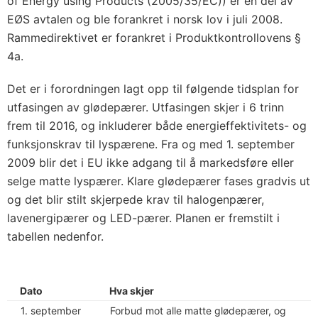
of Energy using Products (2005/35/EC)) er en del av
EØS avtalen og ble forankret i norsk lov i juli 2008.
Rammedirektivet er forankret i Produktkontrollovens §
4a.
Det er i forordningen lagt opp til følgende tidsplan for
utfasingen av glødepærer. Utfasingen skjer i 6 trinn
frem til 2016, og inkluderer både energieffektivitets- og
funksjonskrav til lyspærene. Fra og med 1. september
2009 blir det i EU ikke adgang til å markedsføre eller
selge matte lyspærer. Klare glødepærer fases gradvis ut
og det blir stilt skjerpede krav til halogenpærer,
lavenergipærer og LED-pærer. Planen er fremstilt i
tabellen nedenfor.
Dato
Hva skjer
1. september
Forbud mot alle matte glødepærer, og