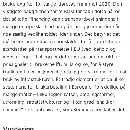
brukeravgifter for tunge kjøretøy fram mot 2020. Den
viktigste bakgrunnen for at KOM tar tak i dette nå, er
det såkalte ”financing gap”: transportbevilgningene i
mange europeiske land har gått ned gjennom flere år,
noe særlig vedlikeholdet lider under. Det betyr at det
må finnes andre finansieringskilder for å opprettholde
standarden på transportnettet i EU (vedlikehold og
investeringer). I tillegg er det et ønske om å gi riktige
prissignaler til brukerne ift. miljø og kø, for å styre
trafikken i mer miljøvennlig retning og sikre mer optimal
bruk av infrastrukturen. Et tredje element er at de ulike
systemene for brukerbetaling i Europa er forskjellige på
mange måter – ulike regler, satser, betalingsformer,
utforming, rabattstrukturer og i liten grad ”snakker
sammen” - et ”patchwork”, som Kommisjonen kaller det.
Vurdering