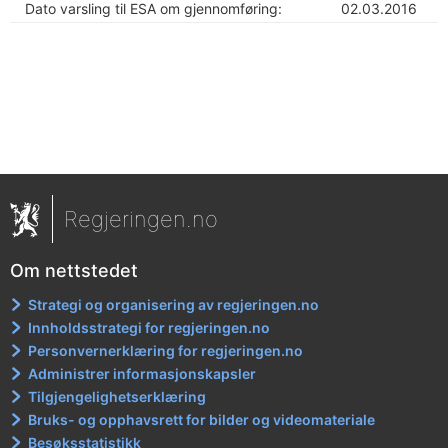
Dato varsling til ESA om gjennomføring:
02.03.2016
Regjeringen.no
Om nettstedet
Strategi og organisering av regjeringen.no
Innholdsstrategi for regjeringen.no
Personvernerklæring for regjeringen.no
Administrer informasjonskapsler
Tilgjengelighetserklæring
Bruks- og opphavsrett for bilder og videomateriale
Besøksstatistikk