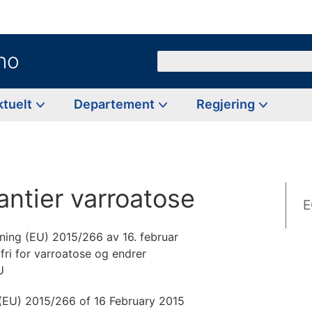
no
Søk
ktuelt
Departement
Regjering
rantier varroatose
E
ing (EU) 2015/266 av 16. februar
ri for varroatose og endrer
U
(EU) 2015/266 of 16 February 2015