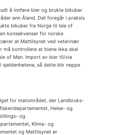
budt å innføre bier og brukte bikuber
mråder enn Åland. Det foregår i praksis
kte bikuber fra Norge til Isle of
gen konsekvenser for norske
ebærer at Mattilsynet ved veterinær
er må kontrollere at biene ikke skal
Isle of Man. Import av bier til/via
il sjeldenhetene, så dette blir neppe
alget for matområdet, der Landbruks-
iskeridepartementet, Helse- og
illings- og
epartementet, Klima- og
mentet og Mattilsynet er