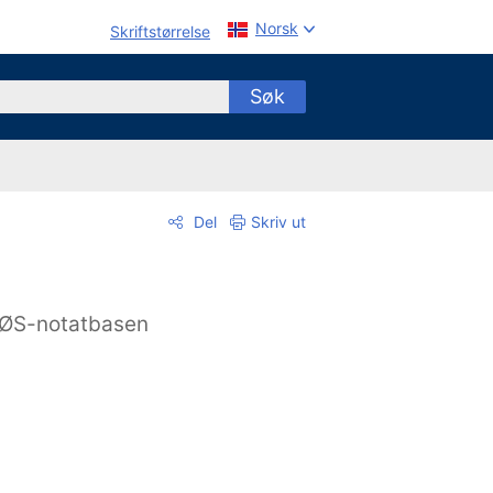
Norsk
Skriftstørrelse
Søk
Del
Skriv ut
ØS-notatbasen