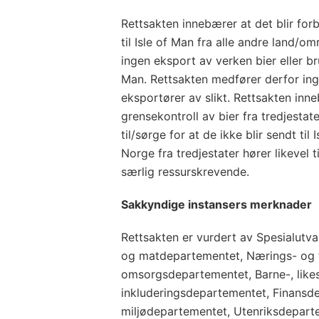
Rettsakten innebærer at det blir for
til Isle of Man fra alle andre land/o
ingen eksport av verken bier eller bru
Man. Rettsakten medfører derfor in
eksportører av slikt. Rettsakten inn
grensekontroll av bier fra tredjestat
til/sørge for at de ikke blir sendt til 
Norge fra tredjestater hører likevel t
særlig ressurskrevende.
Sakkyndige instansers merknader
Rettsakten er vurdert av Spesialutv
og matdepartementet, Nærings- og f
omsorgsdepartementet, Barne-, likest
inkluderingsdepartementet, Finansd
miljødepartementet, Utenriksdeparte