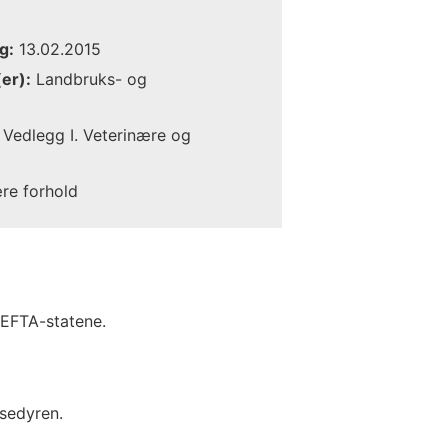
g:
13.02.2015
er):
Landbruks- og
Vedlegg I. Veterinære og
ære forhold
/EFTA-statene.
osedyren.