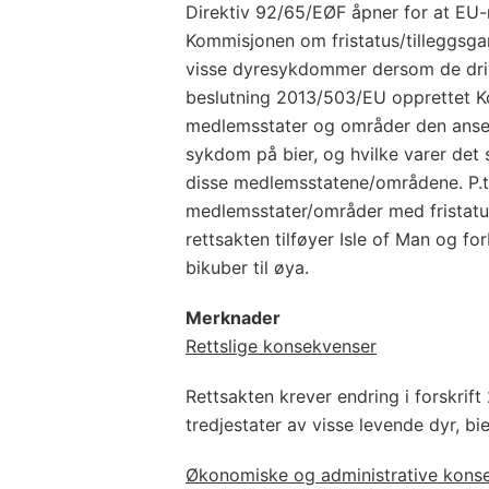
Direktiv 92/65/EØF åpner for at EU
Kommisjonen om fristatus/tilleggsgar
visse dyresykdommer dersom de dri
beslutning 2013/503/EU opprettet K
medlemsstater og områder den anser
sykdom på bier, og hvilke varer det s
disse medlemsstatene/områdene. P.t.
medlemsstater/områder med fristat
rettsakten tilføyer Isle of Man og fo
bikuber til øya.
Merknader
Rettslige konsekvenser
Rettsakten krever endring i forskrift 
tredjestater av visse levende dyr, bie
Økonomiske og administrative kons