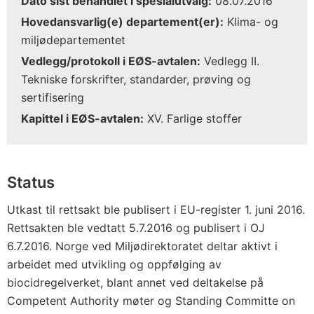
Dato sist behandlet i spesialutvalg:
08.07.2016
Hovedansvarlig(e) departement(er):
Klima- og
miljødepartementet
Vedlegg/protokoll i EØS-avtalen:
Vedlegg II.
Tekniske forskrifter, standarder, prøving og
sertifisering
Kapittel i EØS-avtalen:
XV. Farlige stoffer
Status
Utkast til rettsakt ble publisert i EU-register 1. juni 2016.
Rettsakten ble vedtatt 5.7.2016 og publisert i OJ
6.7.2016. Norge ved Miljødirektoratet deltar aktivt i
arbeidet med utvikling og oppfølging av
biocidregelverket, blant annet ved deltakelse på
Competent Authority møter og Standing Committe on