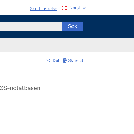
Norsk
Skriftstørrelse
Søk
Del
Skriv ut
ØS-notatbasen