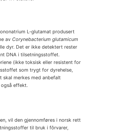
mononatrium L-glutamat produsert
mme av
Corynebacterium glutamicum
 dyr. Det er ikke detektert rester
t DNA i tilsetningsstoffet.
ene (ikke toksisk eller resistent for
gsstoffet som trygt for dyrehelse,
fet skal merkes med anbefalt
 også effekt.
len, vil den gjennomføres i norsk rett
ningsstoffer til bruk i fôrvarer,