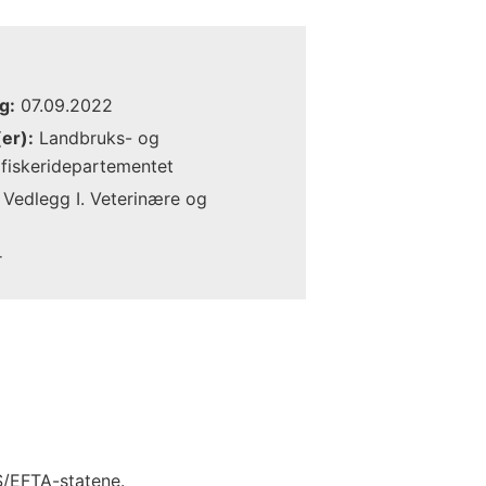
g:
07.09.2022
er):
Landbruks- og
fiskeridepartementet
Vedlegg I. Veterinære og
r
S/EFTA-statene.