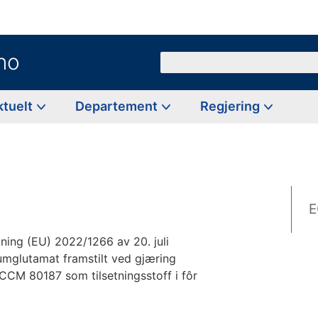
no
Søk
ktuelt
Departement
Regjering
E
ing (EU) 2022/1266 av 20. juli
mglutamat framstilt ved gjæring
M 80187 som tilsetningsstoff i fôr