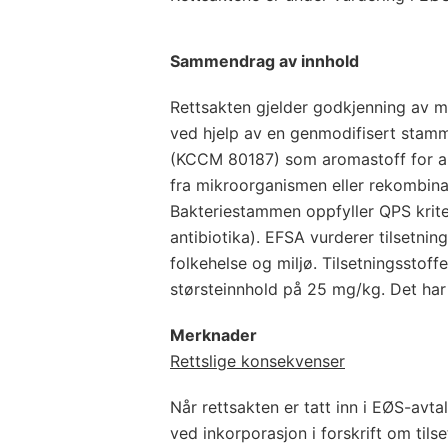
Sammendrag av innhold
Rettsakten gjelder godkjenning av 
ved hjelp av en genmodifisert sta
(KCCM 80187) som aromastoff for alle
fra mikroorganismen eller rekombinan
Bakteriestammen oppfyller QPS kriteri
antibiotika). EFSA vurderer tilsetnin
folkehelse og miljø. Tilsetningsstof
størsteinnhold på 25 mg/kg. Det har
Merknader
Rettslige konsekvenser
Når rettsakten er tatt inn i EØS-avta
ved inkorporasjon i forskrift om tilset