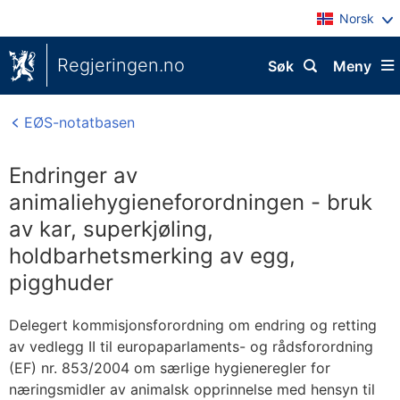
Norsk
Regjeringen.no
Søk
Meny
EØS-notatbasen
Endringer av
animaliehygieneforordningen - bruk
av kar, superkjøling,
holdbarhetsmerking av egg,
pigghuder
Delegert kommisjonsforordning om endring og retting
av vedlegg II til europaparlaments- og rådsforordning
(EF) nr. 853/2004 om særlige hygieneregler for
næringsmidler av animalsk opprinnelse med hensyn til