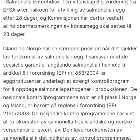
«Salmonella Enteritidis». I en vitenskapelig vurdering fra
EFSA øker risikoen for utvikling av salmonella i egg
etter 28 dager, og Kommisjonen har derfor vedtatt
at holdbarhetsmerkingen av konsumegg skal settes til
28 dager.
Island og Norge har en særegen posisjon når det gjelder
lav forekomst av salmonella i egg. I samsvar med de
spesielle garantier angående salmonella i henhold til
artikkel 8 i forordning (EF) nr. 853/2004, er
eggprodusenter underlagt et strengt kontrollprogram
for å oppdage salmonellapathogener i produksjonen. De
nasjonale kontrollprogrammene som er på plass i Norge
og Island, er basert på reglene i forordning (EF)
2160/2003. De nasjonale kontrollprogrammene har vist
at forekomsten av salmonella hos islandske og norske
verpehøner er svært lav. Den lave forekomsten av
salmonella slik det indikeres av kontrollprogrammene,