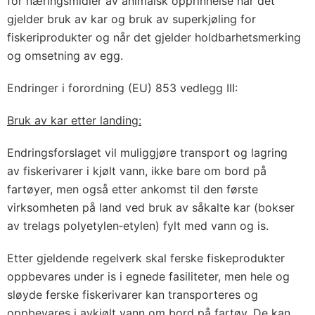
for næringsmidler av animalsk opprinnelse når det
gjelder bruk av kar og bruk av superkjøling for
fiskeriprodukter og når det gjelder holdbarhetsmerking
og omsetning av egg.
Endringer i forordning (EU) 853 vedlegg III:
Bruk av kar etter landing:
Endringsforslaget vil muliggjøre transport og lagring
av fiskerivarer i kjølt vann, ikke bare om bord på
fartøyer, men også etter ankomst til den første
virksomheten på land ved bruk av såkalte kar (bokser
av trelags polyetylen‐etylen) fylt med vann og is.
Etter gjeldende regelverk skal ferske fiskeprodukter
oppbevares under is i egnede fasiliteter, men hele og
sløyde ferske fiskerivarer kan transporteres og
oppbevares i avkjølt vann om bord på fartøy. De kan