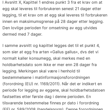
I Avsnitt X, Kapittel 1 endres punkt 3 fra et krav om at
egg skal leveres til forbrukeren senest 21 dager etter
legging, til et krav om at egg skal leveres til forbrukeren
innen en maksimumsgrense på 28 dager etter legging.
Den lovlige perioden for omsetning av egg utvides
dermed med 7 dager.
I samme avsnitt og kapittel legges det til et punkt 4,
som sier at egg fra arten «Gallus gallus», dvs det vi
normalt kaller konsumegg, skal merkes med en
holdbarhetsdato som ikke er mer enn 28 dager fra
legging. Merkingen skal være i henhold til
bestemmelsene i matinformasjonsforordningen
(forordning (EU) nr. 1169/2011). Når det er indikert en
periode for legging av eggene, skal holdbarhetsdatoen
fastsettes etter første dag i denne perioden. En
tilsvarende bestemmelse finnes pr dato i forordning
(EF) nr. 589/2008 (handelsnorm). Denne forordningen