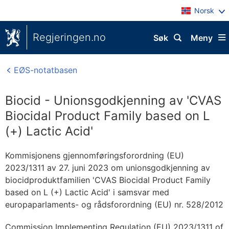
Norsk
Regjeringen.no
Søk
Meny
EØS-notatbasen
Biocid - Unionsgodkjenning av 'CVAS
Biocidal Product Family based on L
(+) Lactic Acid'
Kommisjonens gjennomføringsforordning (EU)
2023/1311 av 27. juni 2023 om unionsgodkjenning av
biocidproduktfamilien 'CVAS Biocidal Product Family
based on L (+) Lactic Acid' i samsvar med
europaparlaments- og rådsforordning (EU) nr. 528/2012
Commission Implementing Regulation (EU) 2023/1311 of