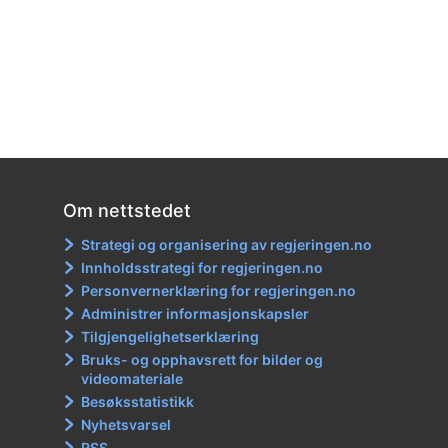
Om nettstedet
Strategi og organisering av regjeringen.no
Innholdsstrategi for regjeringen.no
Personvernerklæring for regjeringen.no
Administrer informasjonskapsler
Tilgjengelighetserklæring
Bruks- og opphavsrett for bilder og
videomateriale
Besøksstatistikk
Nyhetsvarsel
RSS