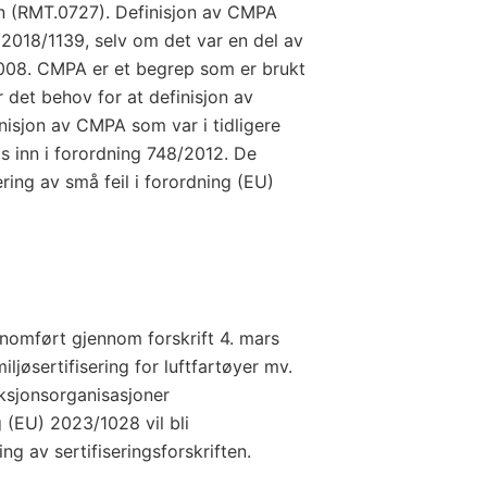
en (RMT.0727). Definisjon av CMPA
g 2018/1139, selv om det var en del av
2008. CMPA er et begrep som er brukt
r det behov for at definisjon av
inisjon av CMPA som var i tidligere
s inn i forordning 748/2012. De
ing av små feil i forordning (EU)
nnomført gjennom forskrift 4. mars
ljøsertifisering for luftfartøyer mv.
uksjonsorganisasjoner
g (EU) 2023/1028 vil bli
ng av sertifiseringsforskriften.