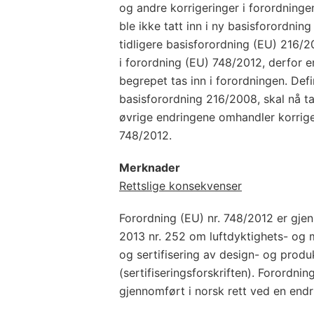
og andre korrigeringer i forordning
ble ikke tatt inn i ny basisforordnin
tidligere basisforordning (EU) 216/
i forordning (EU) 748/2012, derfor e
begrepet tas inn i forordningen. Def
basisforordning 216/2008, skal nå ta
øvrige endringene omhandler korriger
748/2012.
Merknader
Rettslige konsekvenser
Forordning (EU) nr. 748/2012 er gje
2013 nr. 252 om luftdyktighets- og mi
og sertifisering av design- og prod
(sertifiseringsforskriften). Forordnin
gjennomført i norsk rett ved en endri