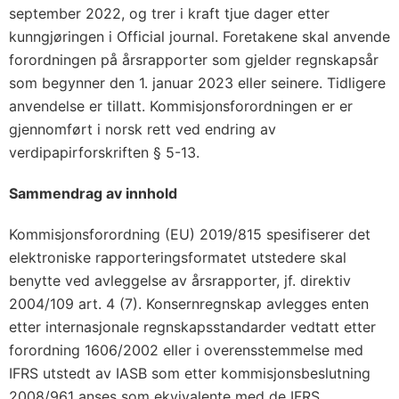
september 2022, og trer i kraft tjue dager etter
kunngjøringen i Official journal. Foretakene skal anvende
forordningen på årsrapporter som gjelder regnskapsår
som begynner den 1. januar 2023 eller seinere. Tidligere
anvendelse er tillatt. Kommisjonsforordningen er er
gjennomført i norsk rett ved endring av
verdipapirforskriften § 5-13.
Sammendrag av innhold
Kommisjonsforordning (EU) 2019/815 spesifiserer det
elektroniske rapporteringsformatet utstedere skal
benytte ved avleggelse av årsrapporter, jf. direktiv
2004/109 art. 4 (7). Konsernregnskap avlegges enten
etter internasjonale regnskapsstandarder vedtatt etter
forordning 1606/2002 eller i overensstemmelse med
IFRS utstedt av IASB som etter kommisjonsbeslutning
2008/961 anses som ekvivalente med de IFRS