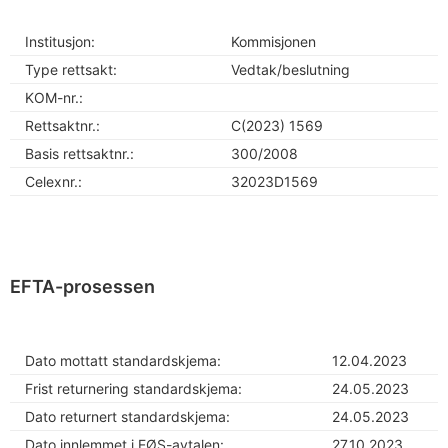
Institusjon:
Kommisjonen
Type rettsakt:
Vedtak/beslutning
KOM-nr.:
Rettsaktnr.:
C(2023) 1569
Basis rettsaktnr.:
300/2008
Celexnr.:
32023D1569
EFTA-prosessen
Dato mottatt standardskjema:
12.04.2023
Frist returnering standardskjema:
24.05.2023
Dato returnert standardskjema:
24.05.2023
Dato innlemmet i EØS-avtalen:
27.10.2023