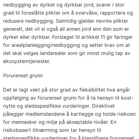
nedbygging av dyrket og dyrkbar jord, svarer i stor
grad til foreslåtte plikter om å overvåke, rapportere og
redusere nedbygging. Samtidig gjelder nevnte plikter
generelt, det vil si også all annen jord enn den som er
dyrket eller dyrkbar. Forslaget til artikkel 11 gir føringer
for arealplanlegging/nedbygging og setter krav om at
det skal velges landarealer som gir minst mulig tap av
økosystemtjenester.
Forurenset grunn
Det er lagt vekt på stor grad av fleksibilitet hva angår
oppfølging av forurenset grunn for å ta hensyn til kost-
nytte og stedsspesifikke vurderinger. Direktivet
pålegger medlemslandene å kartlegge og holde risikoen
for mennesker og miljø på akseptable nivåer. En
risikobasert tilnærming som tar hensyn til
stedsspesifikke vurderinger for å klassifisere forurenset