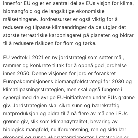
innenfor EU og er en sentral del av EUs visjon for klima,
biomangfold og de langsiktige økonomiske
målsetningene. Jordressurser er også viktig for å
redusere og tilpasse klimaendringer da de utgjør det
største terrestriske karbonlageret på planeten og bidrar
til å redusere risikoen for flom og tørke.
EU vedtok i 2021 en ny jordstrategi som setter mål,
rammer og konkrete tiltak for å oppnå god jordhelse
innen 2050. Denne visjonen for jord er forankret i
Europakommisjonens biomangfoldstrategi for 2030 og
klimatilpasningsstrategien, men skal også fungere i
synergi med de øvrige EU-initiativene under EUs grønne
giv. Jordstrategien skal sikre sunn og bærekraftig
matproduksjon og bidra til å nå flere av målene i EUs
grønne giv, slik som klimanøytralitet, bevaring av
biologisk mangfold, nullforurensning, ren og sirkulær
økonomi og sunne økosystemtjenester. I strategien er