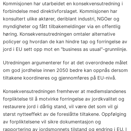
Kommisjonen har utarbeidet en konsekvensutredning i
forbindelse med direktivforslaget. Kommisjonen har
konsultert ulike aktører, deriblant industri, NGOer og
myndigheter og fått tilbakemeldinger via en offentlig
høring. Konsekvensutredningen omtaler alternative
policyer og hvordan de kan hindre tap og forringelse av
jord i EU sett opp mot en "business as usual"-grunnlinje.
Utredningen argumenterer for at det overordnede målet
om god jordhelse innen 2050 bedre kan oppnås dersom
tiltakene koordineres og gjennomføres på EU-nivå.
Konsekvensutredningen fremhever at medlemslandenes
forpliktelse til å motvirke forringelse av jordkvalitet og
restaurere jord i dårlig stand, vil være det som vil gi
størst nytteeffekt av de foreslåtte tiltakene. Oppfølging
av forpliktelsene vil sikre dokumentasjon og
rapportering av jordsmonnets tilstand og endring i EU. I