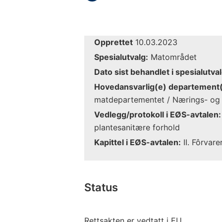
Opprettet
10.03.2023
Spesialutvalg:
Matområdet
Dato sist behandlet i spesialutval
Hovedansvarlig(e) departement(
matdepartementet / Nærings- og 
Vedlegg/protokoll i EØS-avtalen:
plantesanitære forhold
Kapittel i EØS-avtalen:
II. Fôrvare
Status
Rettsakten er vedtatt i EU.