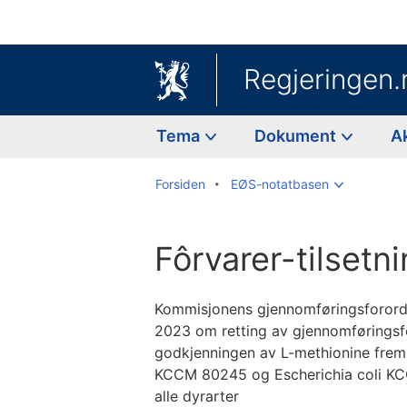
Regjeringen.
Tema
Dokument
A
Forsiden
EØS-notatbasen
Fôrvarer-tilsetn
Kommisjonens gjennomføringsforord
2023 om retting av gjennomførings
godkjenningen av L-methionine frem
KCCM 80245 og Escherichia coli KCC
alle dyrarter