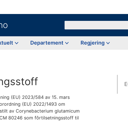
no
Søk
ktuelt
Departement
Regjering
ingsstoff
E
ning (EU) 2023/584 av 15. mars
forordning (EU) 2022/1493 om
stilt av Corynebacterium glutamicum
M 80246 som fôrtilsetningsstoff til