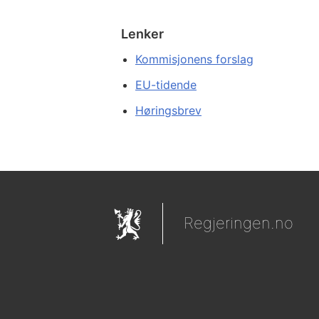
Lenker
Kommisjonens forslag
EU-tidende
Høringsbrev
Regjeringen.no