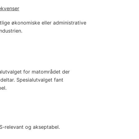
ekvenser
tlige økonomiske eller administrative
ndustrien.
alutvalget for matområdet der
eltar. Spesialutvalget fant
bel.
S-relevant og akseptabel.