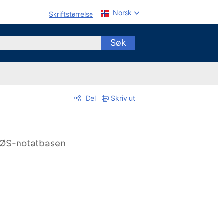
Norsk
Skriftstørrelse
Søk
Del
Skriv ut
ØS-notatbasen