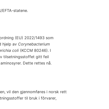
S/EFTA-statene.
orordning (EU) 2022/1493 som
d hjelp av
Corynebacterium
richia coli
(KCCM 80246). I
 tilsetningsstoffet gitt feil
 aminosyrer. Dette rettes nå.
len, vil den gjennomføres i norsk rett
ningsstoffer til bruk i fôrvarer,