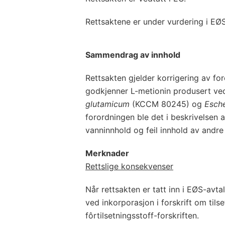
Rettsaktene er under vurdering i EØ
Sammendrag av innhold
Rettsakten gjelder korrigering av f
godkjenner L-metionin produsert ve
glutamicum
(KCCM 80245) og
Esche
forordningen ble det i beskrivelsen av
vanninnhold og feil innhold av andre
Merknader
Rettslige konsekvenser
Når rettsakten er tatt inn i EØS-avta
ved inkorporasjon i forskrift om tilset
fôrtilsetningsstoff-forskriften.