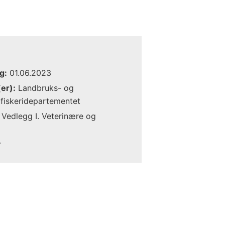
g:
01.06.2023
er):
Landbruks- og
fiskeridepartementet
Vedlegg I. Veterinære og
r