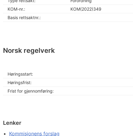
Type rettsakt:
Forordning
KOM-nr.:
KOM(2022)349
Basis rettsaktnr.:
Norsk regelverk
Høringsstart:
Høringsfrist:
Frist for gjennomføring:
Lenker
Kommisjonens forslag