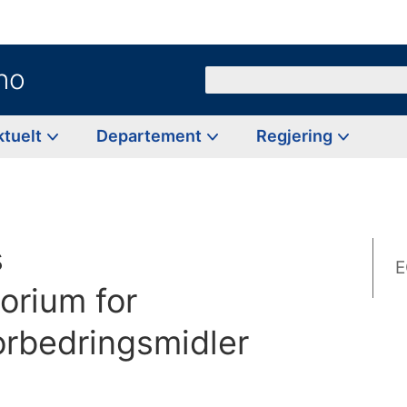
no
Søk
ktuelt
Departement
Regjering
s
E
orium for
rbedringsmidler