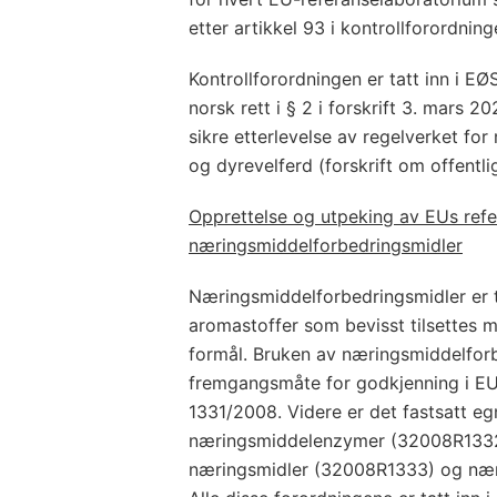
etter artikkel 93 i kontrollforordning
Kontrollforordningen er tatt inn i E
norsk rett i § 2 i forskrift 3. mars 2
sikre etterlevelse av regelverket for
og dyrevelferd (forskrift om offent
Opprettelse og utpeking av EUs refe
næringsmiddelforbedringsmidler
Næringsmiddelforbedringsmidler er t
aromastoffer som bevisst tilsettes m
formål. Bruken av næringsmiddelforb
fremgangsmåte for godkjenning i EU s
1331/2008. Videre er det fastsatt eg
næringsmiddelenzymer (32008R1332), 
næringsmidler (32008R1333) og næ