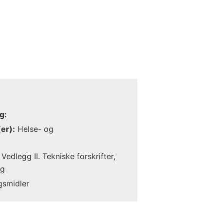
g:
er):
Helse- og
Vedlegg II. Tekniske forskrifter,
ng
gsmidler