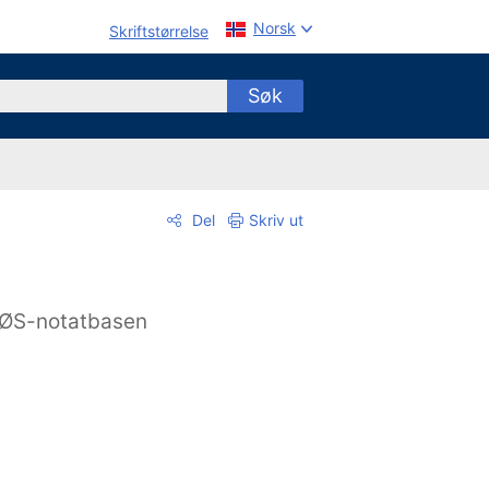
Norsk
Skriftstørrelse
Søk
Del
Skriv ut
ØS-notatbasen