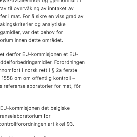
 i EØS-avtaleverket og gjennomført i
krav til overvåking av inntaket av
fer i mat. For å sikre en viss grad av
akingskriterier og analytiske
smidler, var det behov for
torium innen dette området.
tet derfor EU-kommisjonen et EU-
ddelforbedringsmidler. Forordningen
nnomført i norsk rett i § 2a første
. 1558 om om offentlig kontroll –
 referanselaboratorier for mat, fôr
r EU-kommisjonen det belgiske
ranselaboratorium for
kontrollforordningen artikkel 93.