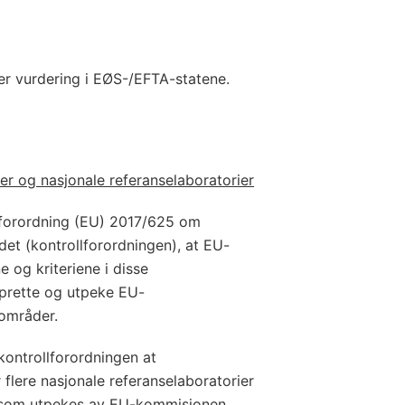
er vurdering i EØS-/EFTA-statene.
er og nasjonale referanselaboratorier
 forordning (EU) 2017/625 om
det (kontrollforordningen), at EU-
 og kriteriene i disse
prette og utpeke EU-
gområder.
 kontrollforordningen at
 flere nasjonale referanselaboratorier
m som utpekes av EU-kommisjonen