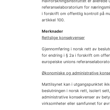
Havforskningsinstituttet er allerede
referanselaboratorium for næringsmid
i forskrift om offentlig kontroll på 
artikkel 100.
Merknader
Rettslige konsekvenser
Gjennomføring i norsk rett av besl
for endring i § 2a i forskrift om offe
europeiske unions referanselaborator
Økonomiske og administrative kons
Mattilsynet kan i utgangspunktet ik
beslutningen i norsk rett, isolert set
administrative konsekvenser av bety
virksomheter eller samfunnet for øvr