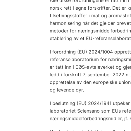
Alle disse forordningene er tatt inn
norsk rett i egne forskrifter. Det er 
tilsetningsstoffer i mat og aromastof
harmonisering når det gjelder prøvet
metoder for næringsmiddelforbedring
etablering av et EU-referanselabora
I forordning (EU) 2024/1004 oppret
referanselaboratorium for næringsmi
er tatt inn i EØS-avtaleverket og gje
ledd i forskrift 7. september 2022 nr
opprettelse av den europeiske unions
og levende dyr.
I beslutning (EU) 2024/1941 utpeke
laboratoriet Sciensano som EUs refe
næringsmiddelforbedringsmidler, jf. 