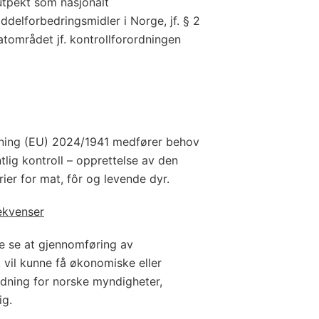
 utpekt som nasjonalt
delforbedringsmidler i Norge, jf. § 2
matområdet jf. kontrollforordningen
utning (EU) 2024/1941 medfører behov
ntlig kontroll – opprettelse av den
ier for mat, fôr og levende dyr.
ekvenser
ke se at gjennomføring av
t, vil kunne få økonomiske eller
dning for norske myndigheter,
ig.