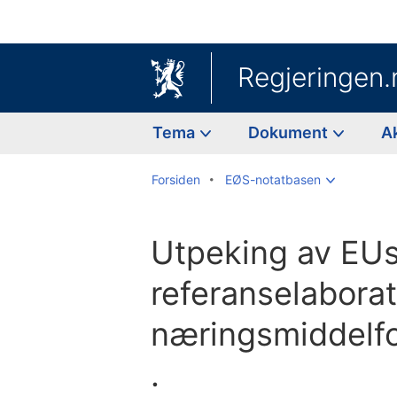
Regjeringen.
Tema
Dokument
A
Forsiden
EØS-notatbasen
Utpeking av EU
referanselaborat
næringsmiddelfo
.