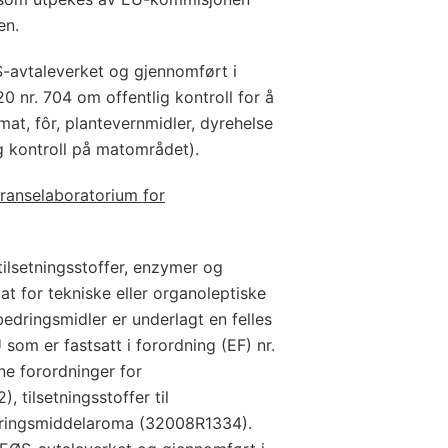
en.
ØS-avtaleverket og gjennomført i
020 nr. 704 om offentlig kontroll for å
 mat, fôr, plantevernmidler, dyrehelse
lig kontroll på matområdet).
ranselaboratorium for
ilsetningsstoffer, enzymer og
at for tekniske eller organoleptiske
edringsmidler er underlagt en felles
om er fastsatt i forordning (EF) nr.
ne forordninger for
tilsetningsstoffer til
ringsmiddelaroma (32008R1334).