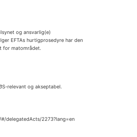
lsynet og ansvarlig(e)
ølger EFTAs hurtigprosedyre har den
et for matområdet.
EØS-relevant og akseptabel.
l/#/delegatedActs/2273?lang=en