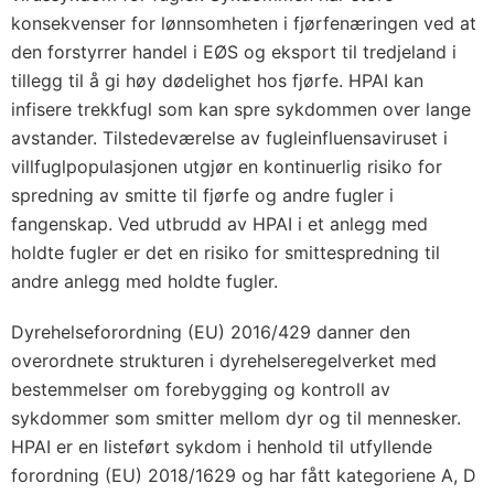
konsekvenser for lønnsomheten i fjørfenæringen ved at
den forstyrrer handel i EØS og eksport til tredjeland i
tillegg til å gi høy dødelighet hos fjørfe. HPAI kan
infisere trekkfugl som kan spre sykdommen over lange
avstander. Tilstedeværelse av fugleinfluensaviruset i
villfuglpopulasjonen utgjør en kontinuerlig risiko for
spredning av smitte til fjørfe og andre fugler i
fangenskap. Ved utbrudd av HPAI i et anlegg med
holdte fugler er det en risiko for smittespredning til
andre anlegg med holdte fugler.
Dyrehelseforordning (EU) 2016/429 danner den
overordnete strukturen i dyrehelseregelverket med
bestemmelser om forebygging og kontroll av
sykdommer som smitter mellom dyr og til mennesker.
HPAI er en listeført sykdom i henhold til utfyllende
forordning (EU) 2018/1629 og har fått kategoriene A, D