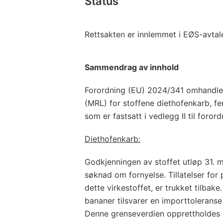
Status
Rettsakten er innlemmet i EØS-avtal
Sammendrag av innhold
Forordning (EU) 2024/341 omhandle
(MRL) for stoffene diethofenkarb, fe
som er fastsatt i vedlegg II til foror
Diethofenkarb:
Godkjenningen av stoffet utløp 31. m
søknad om fornyelse. Tillatelser for
dette virkestoffet, er trukket tilbak
bananer tilsvarer en importtolerans
Denne grenseverdien opprettholdes i v