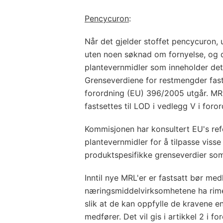
Pencycuron
:
Når det gjelder stoffet pencycuron, u
uten noen søknad om fornyelse, og der
plantevernmidler som inneholder dett
Grenseverdiene for restmengder fasts
forordning (EU) 396/2005 utgår. MRL
fastsettes til LOD i vedlegg V i for
Kommisjonen har konsultert EU's refe
plantevernmidler for å tilpasse visse
produktspesifikke grenseverdier som
Inntil nye MRL'er er fastsatt bør me
næringsmiddelvirksomhetene ha rimeli
slik at de kan oppfylle de kravene 
medfører. Det vil gis i artikkel 2 i 