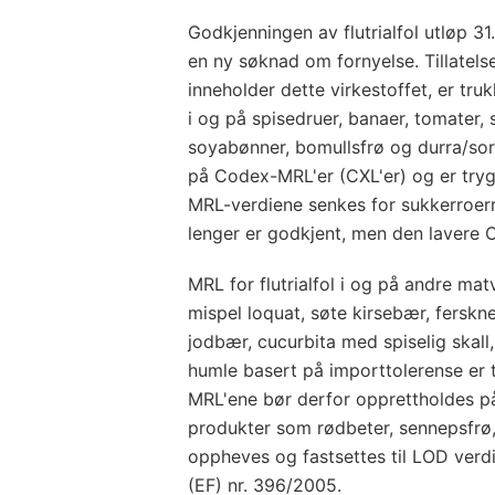
Godkjenningen av flutrialfol utløp 31
en ny søknad om fornyelse. Tillatels
inneholder dette virkestoffet, er tru
i og på spisedruer, banaer, tomater, s
soyabønner, bomullsfrø og durra/so
på Codex-MRL'er (CXL'er) og er tryg
MRL-verdiene senkes for sukkerroerrø
lenger er godkjent, men den lavere
MRL for flutrialfol i og på andre mat
mispel loquat, søte kirsebær, ferskner
jodbær, cucurbita med spiselig skall,
humle basert på importtolerense er 
MRL'ene bør derfor opprettholdes p
produkter som rødbeter, sennepsfrø,
oppheves og fastsettes til LOD verdie
(EF) nr. 396/2005.