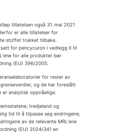
tløp tillatelsen også 31. mai 2021
for er alle tillatelser for
e stoffet trukket tilbake.
att for pencycuron i vedlegg II til
'ene for alle produkter bør
ordning (EU) 396/2005.
ranselaboratorier for rester av
 grenseverdier, og de har foreslått
 er analytisk oppnåelige.
dlemsstatene, tredjeland og
g tid til å tilpasse seg endringene,
endringene av de relevante MRL'ene
forordning (EU) 2024/341 en