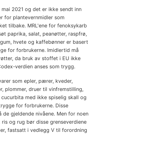
. mai 2021 og det er ikke sendt inn
er for plantevernmidler som
kket tilbake. MRL'ene for fenoksykarb
øt paprika, salat, peanøtter, raspfrø,
rgum, hvete og kaffebønner er basert
ge for forbrukerne. Imidlertid må
tter, da bruk av stoffet i EU ikke
 Codex-verdien anses som trygg.
varer som epler, pærer, kveder,
, plommer, druer til vinfremstilling,
 cucurbita med ikke spiselig skall og
trygge for forbrukerne. Disse
å de gjeldende nivåene. Men for noen
 ris og rug bør disse grenseverdiene
r, fastsatt i vedlegg V til forordning