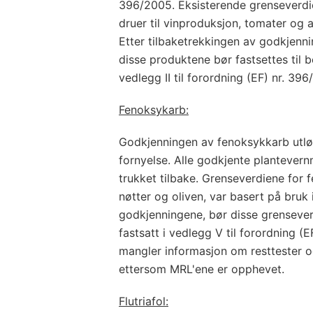
396/2005. Eksisterende grenseverdie
druer til vinproduksjon, tomater og 
Etter tilbaketrekkingen av godkjenn
disse produktene bør fastsettes til 
vedlegg II til forordning (EF) nr. 39
Fenoksykarb:
Godkjenningen av fenoksykkarb utlø
fornyelse. Alle godkjente plantevern
trukket tilbake. Grenseverdiene for 
nøtter og oliven, var basert på bruk 
godkjenningene, bør disse grensever
fastsatt i vedlegg V til forordning (
mangler informasjon om resttester og
ettersom MRL'ene er opphevet.
Flutriafol: