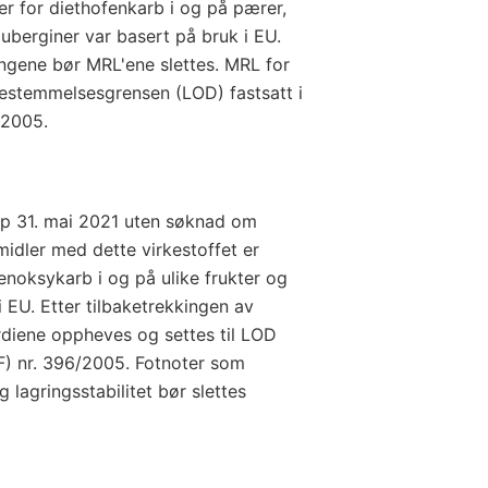
r for diethofenkarb i og på pærer,
auberginer var basert på bruk i EU.
ingene bør MRL'ene slettes. MRL for
bestemmelsesgrensen (LOD) fastsatt i
6/2005.
p 31. mai 2021 uten søknad om
midler med dette virkestoffet er
fenoksykarb i og på ulike frukter og
i EU. Etter tilbaketrekkingen av
diene oppheves og settes til LOD
EF) nr. 396/2005. Fotnoter som
 lagringsstabilitet bør slettes