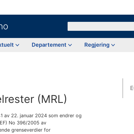
no
Søk
ktuelt
Departement
Regjering
E
lrester (MRL)
1 av 22. januar 2024 som endrer og
g (EF) No 396/2005 av
nde grenseverdier for