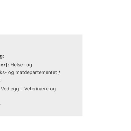
g:
er):
Helse- og
ks- og matdepartementet /
t
Vedlegg I. Veterinære og
r