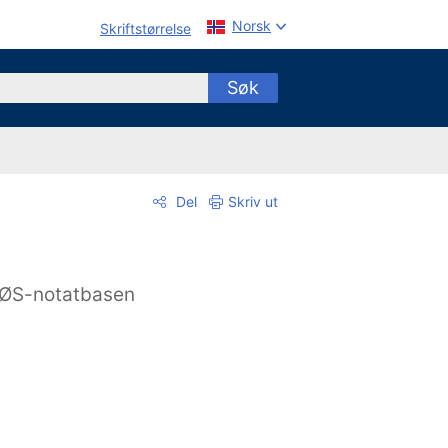
Norsk
Skriftstørrelse
Søk
Del
Skriv ut
ØS-notatbasen