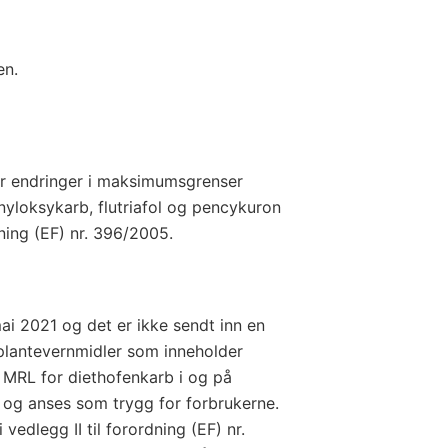
en.
r endringer i maksimumsgrenser
nyloksykarb, flutriafol og pencykuron
dning (EF) nr. 396/2005.
ai 2021 og det er ikke sendt inn en
 plantevernmidler som inneholder
e. MRL for diethofenkarb i og på
e og anses som trygg for forbrukerne.
edlegg II til forordning (EF) nr.