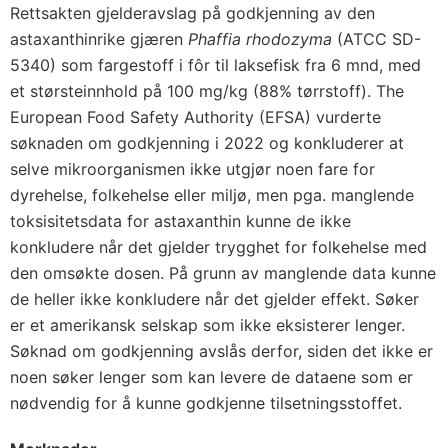
Rettsakten gjelderavslag på godkjenning av den
astaxanthinrike gjæren
Phaffia rhodozyma
(ATCC SD-
5340) som fargestoff i fôr til laksefisk fra 6 mnd, med
et størsteinnhold på 100 mg/kg (88% tørrstoff). The
European Food Safety Authority (EFSA) vurderte
søknaden om godkjenning i 2022 og konkluderer at
selve mikroorganismen ikke utgjør noen fare for
dyrehelse, folkehelse eller miljø, men pga. manglende
toksisitetsdata for astaxanthin kunne de ikke
konkludere når det gjelder trygghet for folkehelse med
den omsøkte dosen. På grunn av manglende data kunne
de heller ikke konkludere når det gjelder effekt. Søker
er et amerikansk selskap som ikke eksisterer lenger.
Søknad om godkjenning avslås derfor, siden det ikke er
noen søker lenger som kan levere de dataene som er
nødvendig for å kunne godkjenne tilsetningsstoffet.