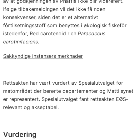
av at godkjenningen av Phaffia ikke blir videreført.
Ifølge tilbakemeldingen vil det ikke få noen
konsekvenser, siden det er et alternativt
fôrtilsetningsstoff som benyttes i økologisk fiskefôr
istedenfor, Red carotenoid rich
Paracoccus
carotinifaciens
.
Sakkyndige instansers merknader
Rettsakten har vært vurdert av Spesialutvalget for
matområdet der berørte departementer og Mattilsynet
er representert. Spesialutvalget fant rettsakten EØS-
relevant og akseptabel.
Vurdering