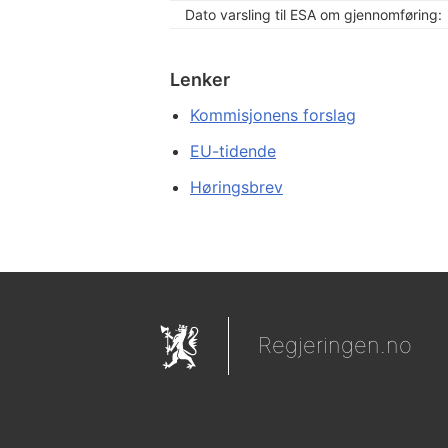
Dato varsling til ESA om gjennomføring:
Lenker
Kommisjonens forslag
EU-tidende
Høringsbrev
Regjeringen.no