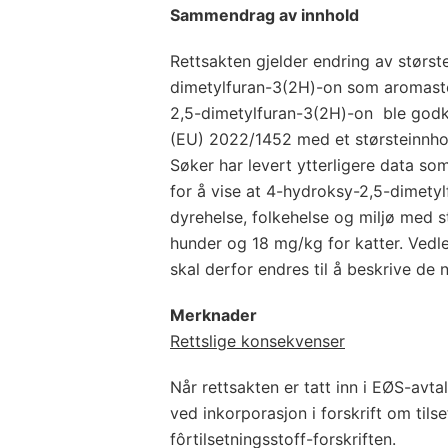
Sammendrag av innhold
Rettsakten gjelder endring av størs
dimetylfuran-3(2H)-on som aromastof
2,5-dimetylfuran-3(2H)-on ble godk
(EU) 2022/1452 med et størsteinnho
Søker har levert ytterligere data so
for å vise at 4-hydroksy-2,5-dimetyl
dyrehelse, folkehelse og miljø med 
hunder og 18 mg/kg for katter. Vedl
skal derfor endres til å beskrive de 
Merknader
Rettslige konsekvenser
Når rettsakten er tatt inn i EØS-avta
ved inkorporasjon i forskrift om tilset
fôrtilsetningsstoff-forskriften.