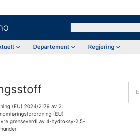
no
Søk
ktuelt
Departement
Regjering
ingsstoff
E
ning (EU) 2024/2179 av 2.
nomføringsforordning (EU)
øvre grenseverdi av 4-hydroksy-2,5-
 hunder