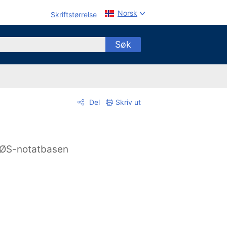
Norsk
Skriftstørrelse
Søk
Del
Skriv ut
ØS-notatbasen