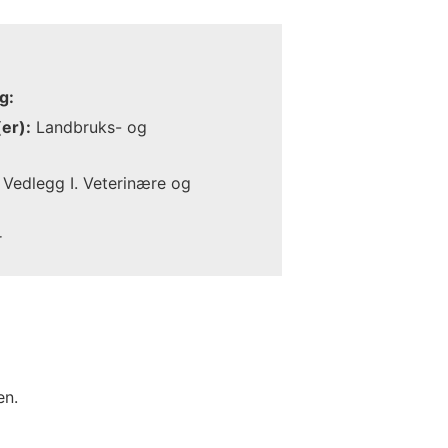
g:
er):
Landbruks- og
Vedlegg I. Veterinære og
r
en.