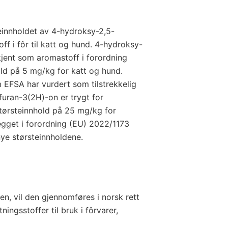
teinnholdet av 4-hydroksy-2,5-
f i fôr til katt og hund. 4-hydroksy-
jent som aromastoff i forordning
ld på 5 mg/kg for katt og hund.
m EFSA har vurdert som tilstrekkelig
furan-3(2H)-on er trygt for
størsteinnhold på 25 mg/kg for
egget i forordning (EU) 2022/1173
nye størsteinnholdene.
len, vil den gjennomføres i norsk rett
ningsstoffer til bruk i fôrvarer,