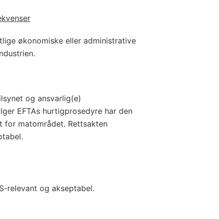
ekvenser
tlige økonomiske eller administrative
ndustrien.
lsynet og ansvarlig(e)
ølger EFTAs hurtigprosedyre har den
et for matområdet. Rettsakten
tabel.
S-relevant og akseptabel.