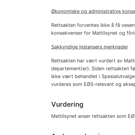
Økonomiske og administrative kons
Rettsakten forventes ikke å få vesen
konsekvenser for Mattilsynet og fôri
Sakkyndige instansers merknader
Rettsakten har vært vurdert av Matti
departement(er). Siden rettsakten f
ikke vært behandlet i Spesialutvalg
vurderes som EØS-relevant og aksep
Vurdering
Mattilsynet anser rettsakten som EØ