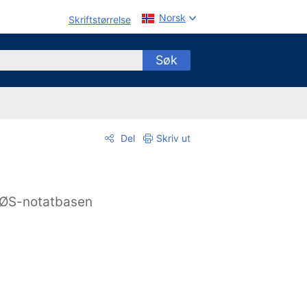
Norsk
Skriftstørrelse
Søk
Del
Skriv ut
ØS-notatbasen