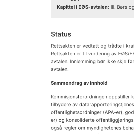
Kapittel i EØS-avtalen:
III. Børs o
Status
Rettsakten er vedtatt og trådte i kr
Rettsakten er til vurdering av EØS/
avtalen. Innlemming bør ikke skje før
avtalen.
Sammendrag av innhold
Kommisjonsforordningen oppstiller k
tilbydere av datarapporteringstjenest
offentlighetsordninger (APA-er), go
er) og konsoliderte offentliggjøring
også regler om myndighetenes behan