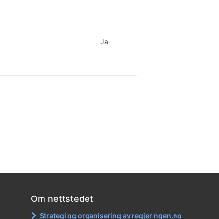
Ja
Om nettstedet
Strategi og organisering av regjeringen.no