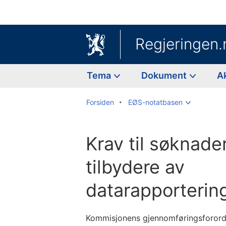
Regjeringen.
Tema
Dokument
A
Forsiden
EØS-notatbasen
Krav til søknader
tilbydere av
datarapporterin
Kommisjonens gjennomføringsforordn