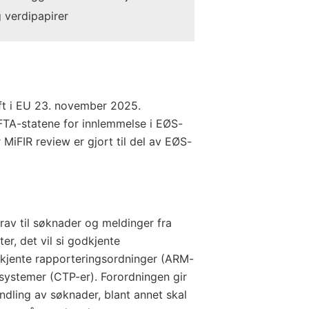
g verdipapirer
aft i EU 23. november 2025.
EFTA-statene for innlemmelse i EØS-
 MiFIR review er gjort til del av EØS-
rav til søknader og meldinger fra
er, det vil si godkjente
dkjente rapporteringsordninger (ARM-
ssystemer (CTP-er). Forordningen gir
dling av søknader, blant annet skal