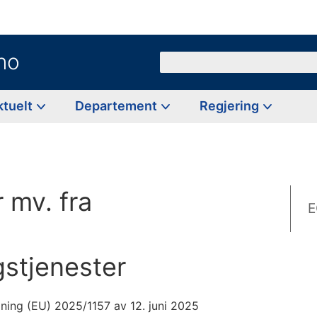
no
Søk
ktuelt
Departement
Regjering
 mv. fra
E
gstjenester
ing (EU) 2025/1157 av 12. juni 2025