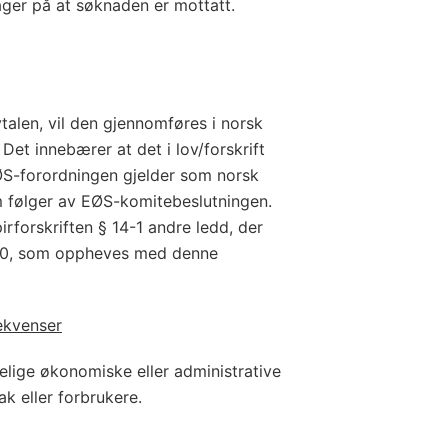
ager på at søknaden er mottatt.
vtalen, vil den gjennomføres i norsk
. Det innebærer at det i lov/forskrift
S-forordningen gjelder som norsk
om følger av EØS-komitebeslutningen.
pirforskriften § 14-1 andre ledd, der
10, som oppheves med denne
ekvenser
elige økonomiske eller administrative
k eller forbrukere.