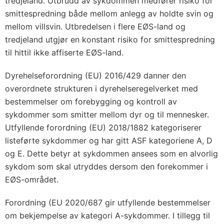
tredjeland. Utbrudd av sykdommen medfører risiko for
smittespredning både mellom anlegg av holdte svin og
mellom villsvin. Utbredelsen i flere EØS-land og
tredjeland utgjør en konstant risiko for smittespredning
til hittil ikke affiserte EØS-land.
Dyrehelseforordning (EU) 2016/429 danner den
overordnete strukturen i dyrehelseregelverket med
bestemmelser om forebygging og kontroll av
sykdommer som smitter mellom dyr og til mennesker.
Utfyllende forordning (EU) 2018/1882 kategoriserer
listeførte sykdommer og har gitt ASF kategoriene A, D
og E. Dette betyr at sykdommen ansees som en alvorlig
sykdom som skal utryddes dersom den forekommer i
EØS-området.
Forordning (EU 2020/687 gir utfyllende bestemmelser
om bekjempelse av kategori A-sykdommer. I tillegg til