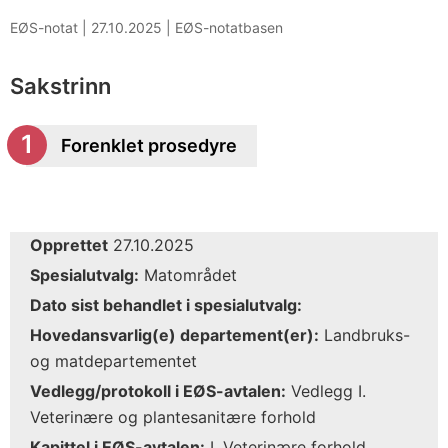
EØS-notat |
27.10.2025
|
EØS-notatbasen
Sakstrinn
Forenklet prosedyre
Opprettet
27.10.2025
Spesialutvalg:
Matområdet
Dato sist behandlet i spesialutvalg:
Hovedansvarlig(e) departement(er):
Landbruks-
og matdepartementet
Vedlegg/protokoll i EØS-avtalen:
Vedlegg I.
Veterinære og plantesanitære forhold
Kapittel i EØS-avtalen:
I. Veterinære forhold