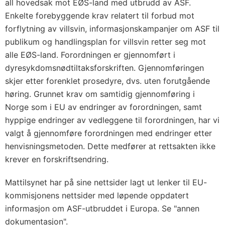
all hovedsak mot EØS-land med utbrudd av ASF.
Enkelte forebyggende krav relatert til forbud mot
forflytning av villsvin, informasjonskampanjer om ASF til
publikum og handlingsplan for villsvin retter seg mot
alle EØS-land. Forordningen er gjennomført i
dyresykdomsnødtiltaksforskriften. Gjennomføringen
skjer etter forenklet prosedyre, dvs. uten forutgående
høring. Grunnet krav om samtidig gjennomføring i
Norge som i EU av endringer av forordningen, samt
hyppige endringer av vedleggene til forordningen, har vi
valgt å gjennomføre forordningen med endringer etter
henvisningsmetoden. Dette medfører at rettsakten ikke
krever en forskriftsendring.
Mattilsynet har på sine nettsider lagt ut lenker til EU-
kommisjonens nettsider med løpende oppdatert
informasjon om ASF-utbruddet i Europa. Se "annen
dokumentasjon".