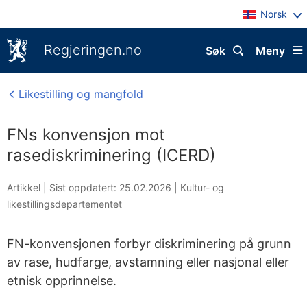
Norsk
Regjeringen.no
Søk
Meny
Likestilling og mangfold
FNs konvensjon mot
rasediskriminering (ICERD)
Artikkel |
Sist oppdatert: 25.02.2026
|
Kultur- og
likestillingsdepartementet
FN-konvensjonen forbyr diskriminering på grunn
av rase, hudfarge, avstamning eller nasjonal eller
etnisk opprinnelse.