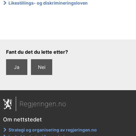
Likestillings- og diskrimineringsloven
Tilbakemeldingsskjema
Fant du det du lette etter?
Ja
Nei
Regjeringen.no
Om nettstedet
Strategi og organisering av regjeringen.no