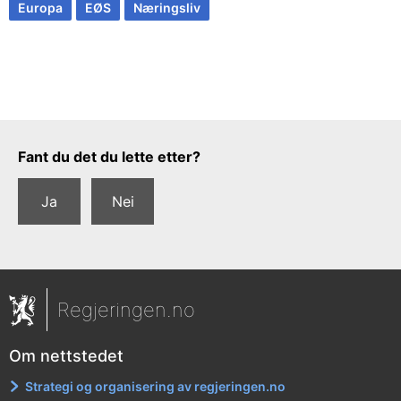
Europa
EØS
Næringsliv
Tilbakemeldingsskjema
Fant du det du lette etter?
Ja
Nei
Regjeringen.no
Om nettstedet
Strategi og organisering av regjeringen.no