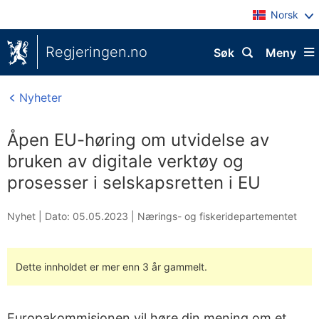
Norsk
Regjeringen.no
Søk
Meny
Nyheter
Åpen EU-høring om utvidelse av
bruken av digitale verktøy og
prosesser i selskapsretten i EU
Nyhet |
Dato: 05.05.2023
|
Nærings- og fiskeridepartementet
Dette innholdet er mer enn 3 år gammelt.
Europakommisjonen vil høre din mening om et