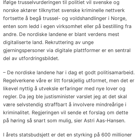
Ifølge trusselvurderingen til politiet vil svenske og
norske aktører tilknyttet svenske kriminelle nettverk
fortsette å begå trussel- og voldshandlinger i Norge,
enten som ledd i egen virksomhet eller på bestilling fra
andre. De nordiske landene er blant verdens mest
digitaliserte land. Rekruttering av unge
gjerningspersoner via digitale plattformer er en sentral
del av utfordringsbildet.
– De nordiske landene har i dag et godt politisamarbeid.
Regelverkene våre er litt forskjellig utformet, men det er
likevel nyttig å utveksle erfaringer med nye lover og
regler. Da jeg ble justisminister varslet jeg at det skal
være selvstendig straffbart å involvere mindreårige i
kriminalitet. Regjeringen vil sende et forslag om dette
på høring så snart som mulig, sier Astri Aas-Hansen.
I årets statsbudsjett er det en styrking på 600 millioner