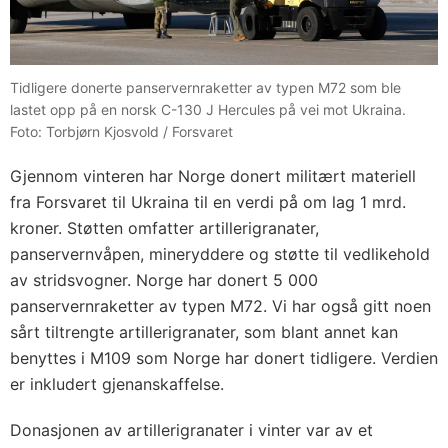
Tidligere donerte panservernraketter av typen M72 som ble
lastet opp på en norsk C-130 J Hercules på vei mot Ukraina.
Foto: Torbjørn Kjosvold / Forsvaret
Gjennom vinteren har Norge donert militært materiell
fra Forsvaret til Ukraina til en verdi på om lag 1 mrd.
kroner. Støtten omfatter artillerigranater,
panservernvåpen, mineryddere og støtte til vedlikehold
av stridsvogner. Norge har donert 5 000
panservernraketter av typen M72. Vi har også gitt noen
sårt tiltrengte artillerigranater, som blant annet kan
benyttes i M109 som Norge har donert tidligere. Verdien
er inkludert gjenanskaffelse.
Donasjonen av artillerigranater i vinter var av et