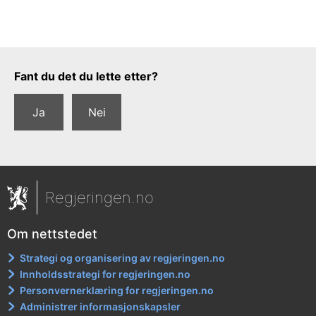
Tilbakemeldingsskjema
Fant du det du lette etter?
Ja
Nei
Regjeringen.no
Om nettstedet
Strategi og organisering av regjeringen.no
Innholdsstrategi for regjeringen.no
Personvernerklæring for regjeringen.no
Administrer informasjonskapsler