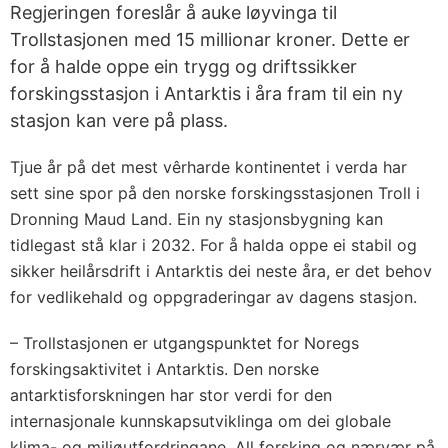
Regjeringen foreslår å auke løyvinga til
Trollstasjonen med 15 millionar kroner. Dette er
for å halde oppe ein trygg og driftssikker
forskingsstasjon i Antarktis i åra fram til ein ny
stasjon kan vere på plass.
Tjue år på det mest vêrharde kontinentet i verda har
sett sine spor på den norske forskingsstasjonen Troll i
Dronning Maud Land. Ein ny stasjonsbygning kan
tidlegast stå klar i 2032. For å halda oppe ei stabil og
sikker heilårsdrift i Antarktis dei neste åra, er det behov
for vedlikehald og oppgraderingar av dagens stasjon.
– Trollstasjonen er utgangspunktet for Noregs
forskingsaktivitet i Antarktis. Den norske
antarktisforskningen har stor verdi for den
internasjonale kunnskapsutviklinga om dei globale
klima- og miljøutfordringane. All forsking og nærvær på