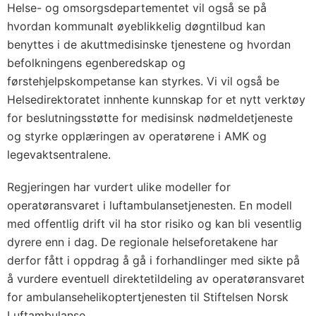
Helse- og omsorgsdepartementet vil også se på
hvordan kommunalt øyeblikkelig døgntilbud kan
benyttes i de akuttmedisinske tjenestene og hvordan
befolkningens egenberedskap og
førstehjelpskompetanse kan styrkes. Vi vil også be
Helsedirektoratet innhente kunnskap for et nytt verktøy
for beslutningsstøtte for medisinsk nødmeldetjeneste
og styrke opplæringen av operatørene i AMK og
legevaktsentralene.
Regjeringen har vurdert ulike modeller for
operatøransvaret i luftambulansetjenesten. En modell
med offentlig drift vil ha stor risiko og kan bli vesentlig
dyrere enn i dag. De regionale helseforetakene har
derfor fått i oppdrag å gå i forhandlinger med sikte på
å vurdere eventuell direktetildeling av operatøransvaret
for ambulansehelikoptertjenesten til Stiftelsen Norsk
Luftambulanse.