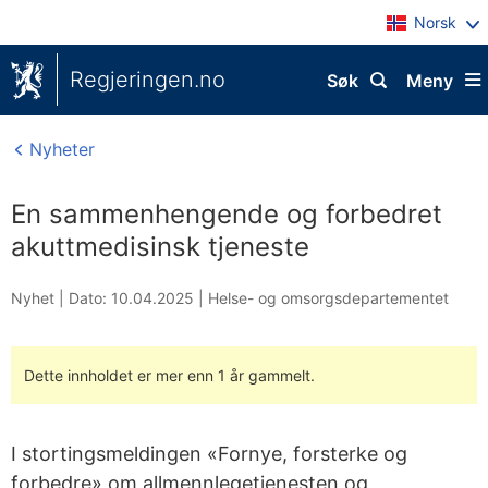
Norsk
Regjeringen.no
Søk
Meny
Nyheter
En sammenhengende og forbedret
akuttmedisinsk tjeneste
Nyhet |
Dato: 10.04.2025
|
Helse- og omsorgsdepartementet
Dette innholdet er mer enn 1 år gammelt.
I stortingsmeldingen «Fornye, forsterke og
forbedre» om allmennlegetjenesten og